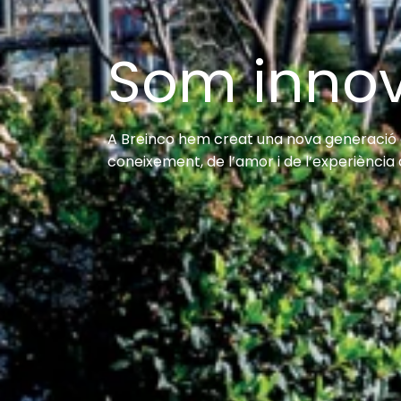
Som inno
A Breinco hem creat una nova generació 
coneixement, de l’amor i de l’experiència q