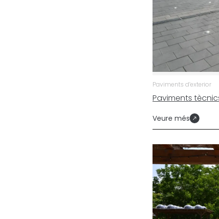
Paviments d’exterior
Paviments tècnics
Veure més