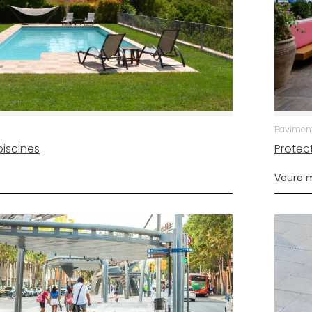
Paviments
piscines
Protec
Veure 