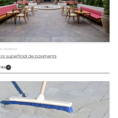
 d’exterior
tor superficial de paviments
més