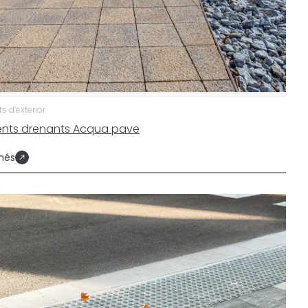
 d’exterior
nts drenants Acqua pave
més