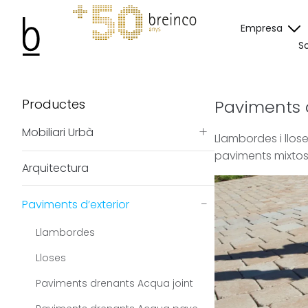
Empresa
So
Productes
Paviments d
+
Mobiliari Urbà
Llambordes i llos
paviments mixtos
Arquitectura
−
Paviments d’exterior
Llambordes
Lloses
Paviments drenants Acqua joint