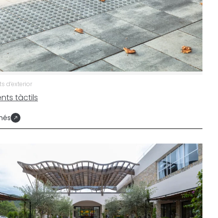
 d’exterior
nts tàctils
més