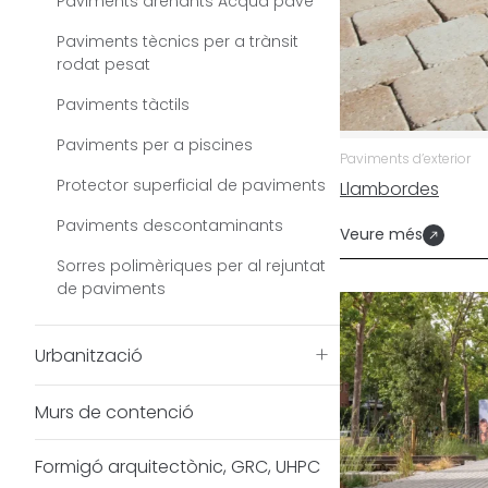
Paviments drenants Acqua pave
Paviments tècnics per a trànsit
rodat pesat
Paviments tàctils
Paviments per a piscines
Paviments d’exterior
Protector superficial de paviments
Llambordes
Paviments descontaminants
Veure més
Sorres polimèriques per al rejuntat
de paviments
+
Urbanització
Murs de contenció
Formigó arquitectònic, GRC, UHPC