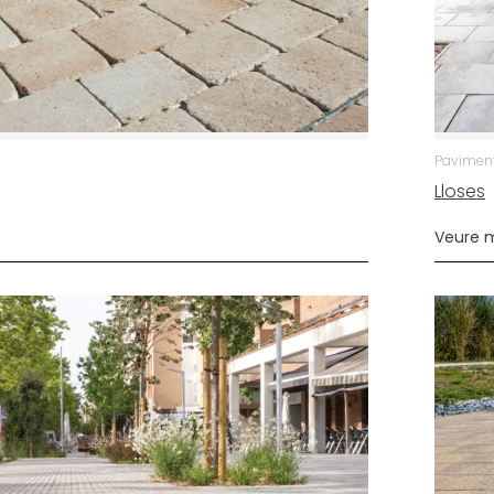
Paviments
Lloses
Veure 