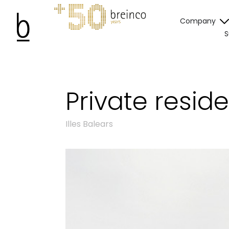
Company
S
Private resid
Illes Balears