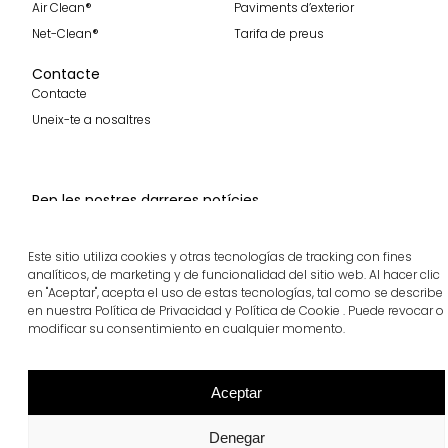
Air Clean®
Paviments d’exterior
Net-Clean®
Tarifa de preus
Contacte
Contacte
Uneix-te a nosaltres
Rep les nostres darreres notícies
Subscriure'm
Este sitio utiliza cookies y otras tecnologías de tracking con fines
analíticos, de marketing y de funcionalidad del sitio web. Al hacer clic
Segueix-nos
en "Aceptar", acepta el uso de estas tecnologías, tal como se describe
en nuestra Política de Privacidad y Política de Cookie . Puede revocar o
modificar su consentimiento en cualquier momento.
breinco © 2026 Tots els drets reservats
Aceptar
Cookies
Privadesa
Canal ètic
Denegar