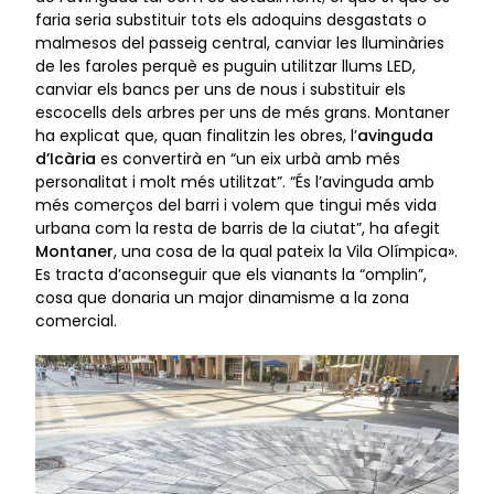
faria seria substituir tots els adoquins desgastats o
malmesos del passeig central, canviar les lluminàries
de les faroles perquè es puguin utilitzar llums LED,
canviar els bancs per uns de nous i substituir els
escocells dels arbres per uns de més grans. Montaner
ha explicat que, quan finalitzin les obres, l’
avinguda
d’Icària
es convertirà en “un eix urbà amb més
personalitat i molt més utilitzat”. “És l’avinguda amb
més comerços del barri i volem que tingui més vida
urbana com la resta de barris de la ciutat”, ha afegit
Montaner
, una cosa de la qual pateix la Vila Olímpica».
Es tracta d’aconseguir que els vianants la “omplin”,
cosa que donaria un major dinamisme a la zona
comercial.