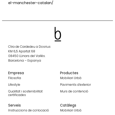
el-manchester-catalan/
Ctra de Cardedeu a Dosrius
KM 6,5 Apartat 68
08450 LLinars del Vallès.
Barcelona – Espanya
Empresa
Productes
Filosofia
Mobiliari Urbà
Lifestyle
Paviments d’exterior
Qualitat i sostenibilitat
Murs de contenció
certificades
Serveis
Catàlegs
Instruccions de col·locació
Mobiliari Urbà