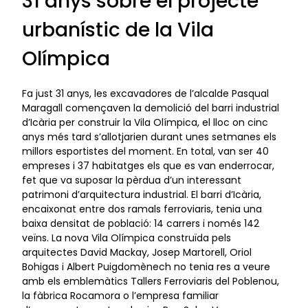
31 anys sobre el projecte
urbanístic de la Vila
Olímpica
Fa just 31 anys, les excavadores de l’alcalde Pasqual
Maragall començaven la demolició del barri industrial
d’Icària per construir la Vila Olímpica, el lloc on cinc
anys més tard s’allotjarien durant unes setmanes els
millors esportistes del moment. En total, van ser 40
empreses i 37 habitatges els que es van enderrocar,
fet que va suposar la pèrdua d’un interessant
patrimoni d’arquitectura industrial. El barri d’Icària,
encaixonat entre dos ramals ferroviaris, tenia una
baixa densitat de població: 14 carrers i només 142
veïns. La nova Vila Olímpica construïda pels
arquitectes David Mackay, Josep Martorell, Oriol
Bohigas i Albert Puigdomènech no tenia res a veure
amb els emblemàtics Tallers Ferroviaris del Poblenou,
la fàbrica Rocamora o l’empresa familiar