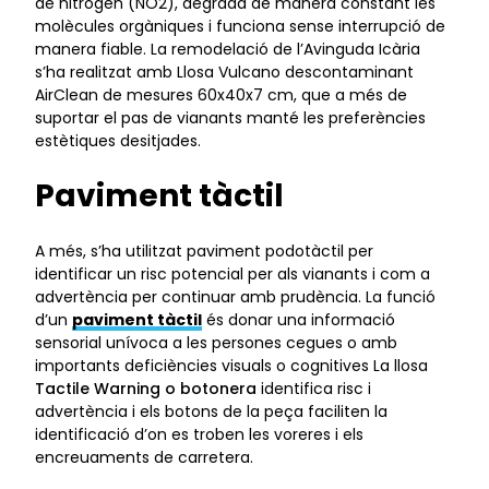
de nitrogen (NO2), degrada de manera constant les
molècules orgàniques i funciona sense interrupció de
manera fiable. La remodelació de l’Avinguda Icària
s’ha realitzat amb Llosa Vulcano descontaminant
AirClean de mesures 60x40x7 cm, que a més de
suportar el pas de vianants manté les preferències
estètiques desitjades.
Paviment tàctil
A més, s’ha utilitzat paviment podotàctil per
identificar un risc potencial per als vianants i com a
advertència per continuar amb prudència. La funció
d’un
paviment tàctil
és donar una informació
sensorial unívoca a les persones cegues o amb
importants deficiències visuals o cognitives La llosa
Tactile Warning o botonera
identifica risc i
advertència i els botons de la peça faciliten la
identificació d’on es troben les voreres i els
encreuaments de carretera.