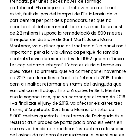
trencats, per unes peces noves de formigó
prefabricat. Els adoquins es trobaven en molt mal
estat, fruit del pas del temps i de l’ús intensiu de la
part central per part dels patinadors, fet que ha
accelerat el deteriorament. La intervenció té un cost
de 2,2 milions i suposa la remodelació de 800 metres.
El regidor del districte de Sant Martí, Josep Maria
Montaner, va explicar que es tractaria d’“un canvi molt
important” per a la Vila Olímpica perquè “la rambla
central s’havia deteriorat i des del 1992 que no s’havia
fet cap reforma integral”. L’obra es duria a terme en
dues fases. La primera, que va començar el novembre
de 2017 i va durar fins a finals de febrer de 2018, tenia
com a finalitat reformar els trams de l’avinguda que
van del carrer Badajoz fins a Arquitecte Sert. Mentre
que la segona fase, que va començar el març de 2018
i va finalitzar el juny de 2018, va afectar els altres tres
trams, d’Arquitecte Sert fins a Marina. Un total de
8.000 metres quadrats. La reforma de l’avinguda és el
resultat d’un procés de participació amb els veïns en
què es va decidir no modificar l’estructura ni la secció
de l’avinguda tal com és actualment; el que sí que es