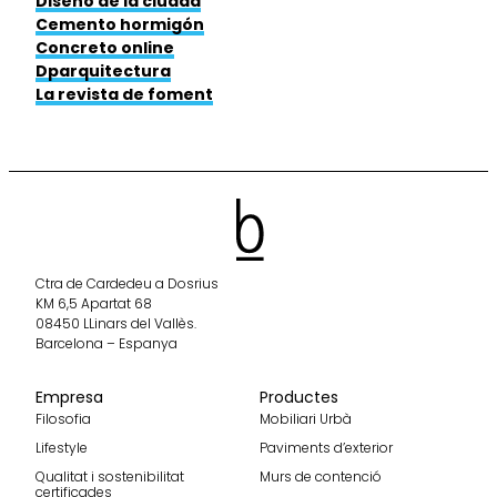
Diseño de la ciudad
Cemento hormigón
Concreto online
Dparquitectura
La revista de foment
Ctra de Cardedeu a Dosrius
KM 6,5 Apartat 68
08450 LLinars del Vallès.
Barcelona – Espanya
Empresa
Productes
Filosofia
Mobiliari Urbà
Lifestyle
Paviments d’exterior
Qualitat i sostenibilitat
Murs de contenció
certificades