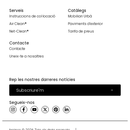
Serveis
Catàlegs
Instruccions de col·locació
Mobiliari Urbà
Air Clean®
Paviments d’exterior
Net-Clean®
Tarifa de preus
Contacte
Contacte
Uneix-te a nosaltres
Rep les nostres darreres notícies
Subscriure'm
Segueix-nos
breinco © 2026 Tots els drets reservats