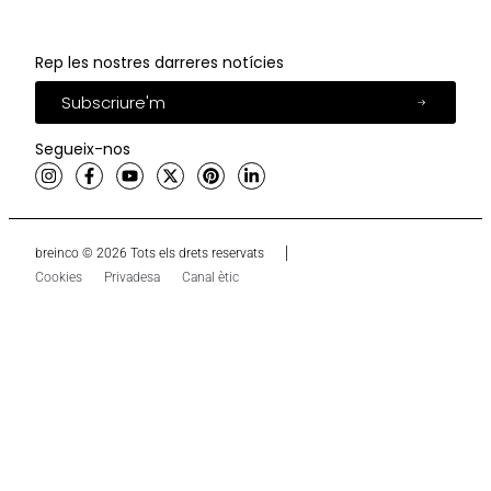
Rep les nostres darreres notícies
Subscriure'm
Segueix-nos
breinco © 2026 Tots els drets reservats
Cookies
Privadesa
Canal ètic