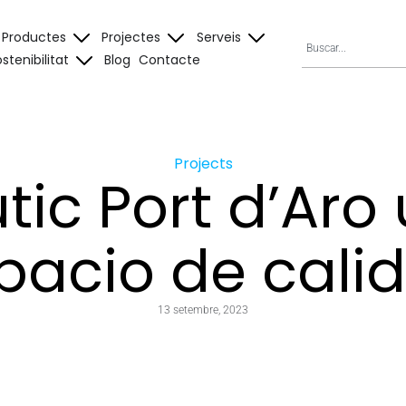
Productes
Projectes
Serveis
stenibilitat
Blog
Contacte
Projects
tic Port d’Aro
pacio de cali
13 setembre, 2023