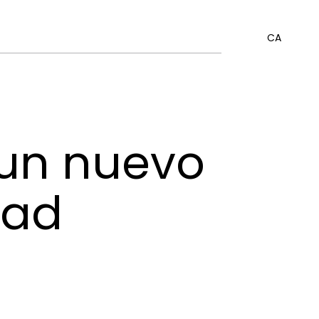
CA
 un nuevo
dad