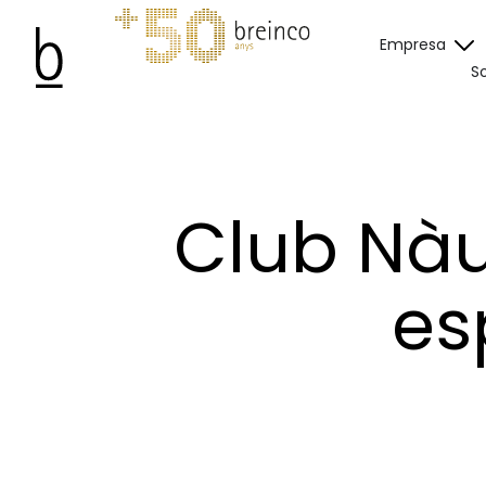
Empresa
So
Club Nàu
es