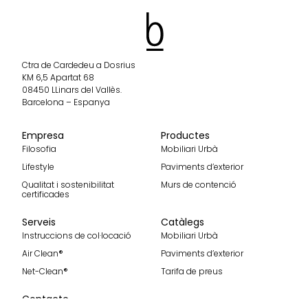
Ctra de Cardedeu a Dosrius
KM 6,5 Apartat 68
08450 LLinars del Vallès.
Barcelona – Espanya
Empresa
Productes
Filosofia
Mobiliari Urbà
Lifestyle
Paviments d’exterior
Qualitat i sostenibilitat
Murs de contenció
certificades
Serveis
Catàlegs
Instruccions de col·locació
Mobiliari Urbà
Air Clean®
Paviments d’exterior
Net-Clean®
Tarifa de preus
Contacte