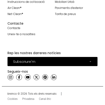
Instruccions de col·locació
Mobiliari Urbà
Air Clean®
Paviments d’exterior
Net-Clean®
Tarifa de preus
Contacte
Contacte
Uneix-te a nosaltres
Rep les nostres darreres notícies
Subscriure'm
Segueix-nos
breinco © 2026 Tots els drets reservats
Cookies
Privadesa
Canal ètic