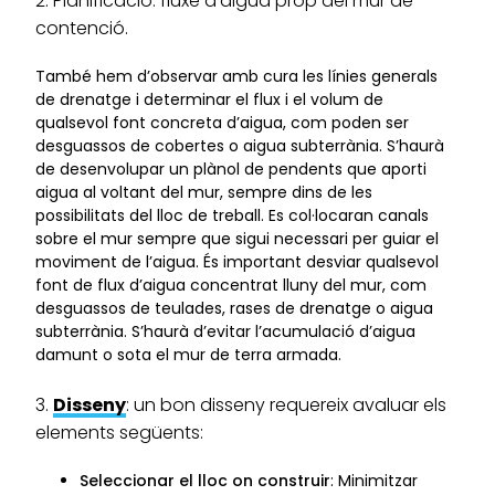
2. Planificació: fluxe d’aigua prop del mur de
contenció.
També hem d’observar amb cura les línies generals
de drenatge i determinar el flux i el volum de
qualsevol font concreta d’aigua, com poden ser
desguassos de cobertes o aigua subterrània. S’haurà
de desenvolupar un plànol de pendents que aporti
aigua al voltant del mur, sempre dins de les
possibilitats del lloc de treball. Es col·locaran canals
sobre el mur sempre que sigui necessari per guiar el
moviment de l’aigua. És important desviar qualsevol
font de flux d’aigua concentrat lluny del mur, com
desguassos de teulades, rases de drenatge o aigua
subterrània. S’haurà d’evitar l’acumulació d’aigua
damunt o sota el mur de terra armada.
3.
Disseny
: un bon disseny requereix avaluar els
elements següents:
Seleccionar el lloc on construir
: Minimitzar