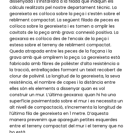
dissenyada i s’instal·larà a la filada que indiquin els
càlculs realitzats pel nostre departament tècnic. La
georeixeta es col·loca sobre la peça i s’estén sobre el
rebliment compactat. La següent filada de peces es
col·loca sobre la georeixeta i es tornen a omplir les
cavitats de la peça amb grava: connexió positiva. La
geoxarxa es col·loca des de l’encaix de la peça i
estesa sobre el terreny de rebliment compactat.
Queda atrapada entre les peces de la façana i la
grava amb què omplirem la peça. La georeixeta està
fabricada amb fibres de polièster d’alta resistència a
la tracció, entrellaçades formant un teixit recobert de
clorur de polivinil. La longitud de la georeixeta, la seva
resistència, el nombre de capes i la distància entre
elles són els elements a dissenyar quan es vol
construir un mur. L’última geoxarxa: quan hi ha una
superfície pavimentada sobre el mur i es necessita un
alt nivell de compactació, s’incrementa la longitud de
l’última fila de georeixeta en 1 metre. D’aquesta
manera prevenim que apareguin petites esquerdes
entre el terreny compactat del mur i el terreny que no
ho està.