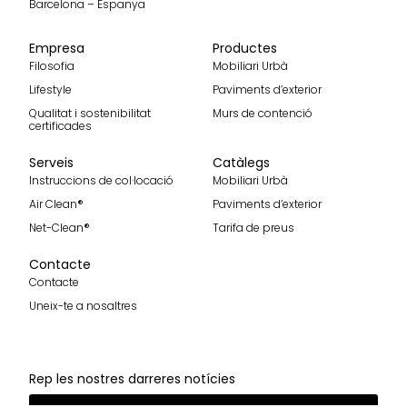
Barcelona – Espanya
Empresa
Productes
Filosofia
Mobiliari Urbà
Lifestyle
Paviments d’exterior
Qualitat i sostenibilitat
Murs de contenció
certificades
Serveis
Catàlegs
Instruccions de col·locació
Mobiliari Urbà
Air Clean®
Paviments d’exterior
Net-Clean®
Tarifa de preus
Contacte
Contacte
Uneix-te a nosaltres
Rep les nostres darreres notícies