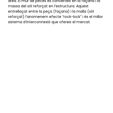
àrea. El mur de peces es converteix en la façana i la
massa del sòl reforçat en l’estructura. Aquest
entrellaçat entre la peça (façana) i la malla (sòl
reforçat) l’anomenem efecte “rock-lock” i és el millor
sistema d’interconnexió que ofereix el mercat.