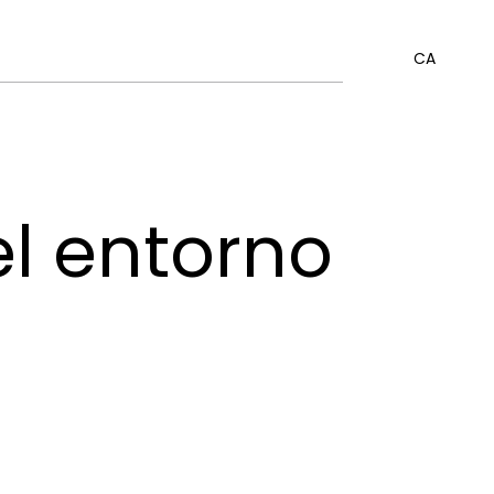
CA
el entorno