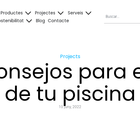
Productes
Projectes
Serveis
stenibilitat
Blog
Contacte
Projects
onsejos para 
de tu piscina
10 juny, 2022