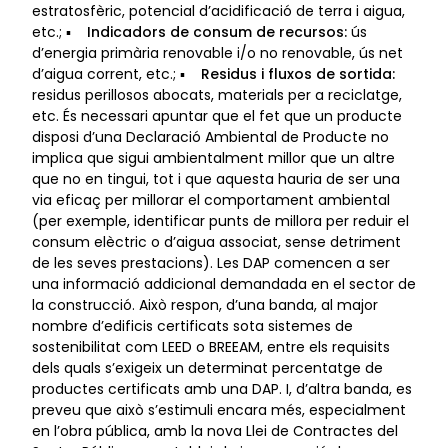
estratosfèric, potencial d’acidificació de terra i aigua,
etc.; ▪
Indicadors de consum de recursos:
ús
d’energia primària renovable i/o no renovable, ús net
d’aigua corrent, etc.; ▪
Residus i fluxos de sortida:
residus perillosos abocats, materials per a reciclatge,
etc. És necessari apuntar que el fet que un producte
disposi d’una Declaració Ambiental de Producte no
implica que sigui ambientalment millor que un altre
que no en tingui, tot i que aquesta hauria de ser una
via eficaç per millorar el comportament ambiental
(per exemple, identificar punts de millora per reduir el
consum elèctric o d’aigua associat, sense detriment
de les seves prestacions). Les DAP comencen a ser
una informació addicional demandada en el sector de
la construcció. Això respon, d’una banda, al major
nombre d’edificis certificats sota sistemes de
sostenibilitat com LEED o BREEAM, entre els requisits
dels quals s’exigeix un determinat percentatge de
productes certificats amb una DAP. I, d’altra banda, es
preveu que això s’estimuli encara més, especialment
en l’obra pública, amb la nova Llei de Contractes del