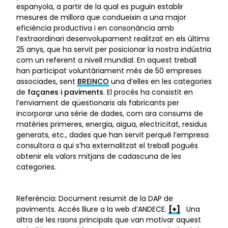
espanyola, a partir de la qual es puguin establir
mesures de millora que condueixin a una major
eficiència productiva i en consonància amb
l’extraordinari desenvolupament realitzat en els últims
25 anys, que ha servit per posicionar la nostra indústria
com un referent a nivell mundial. En aquest treball
han participat voluntàriament més de 50 empreses
associades, sent
BREINCO
una d’elles en les categories
de
façanes i paviments
. El procés ha consistit en
l’enviament de qüestionaris als fabricants per
incorporar una sèrie de dades, com ara consums de
matèries primeres, energia, aigua, electricitat, residus
generats, etc., dades que han servit perquè l’empresa
consultora a qui s’ha externalitzat el treball pogués
obtenir els valors mitjans de cadascuna de les
categories.
Referència: Document resumit de la DAP de
paviments. Accés lliure a la web d’ANDECE.
[+]
Una
altra de les raons principals que van motivar aquest