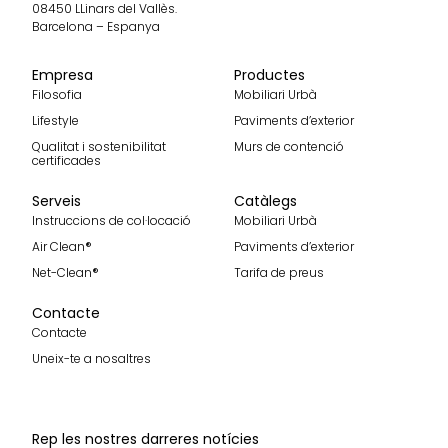
08450 LLinars del Vallès.
Barcelona – Espanya
Empresa
Productes
Filosofia
Mobiliari Urbà
Lifestyle
Paviments d’exterior
Qualitat i sostenibilitat
Murs de contenció
certificades
Serveis
Catàlegs
Instruccions de col·locació
Mobiliari Urbà
Air Clean®
Paviments d’exterior
Net-Clean®
Tarifa de preus
Contacte
Contacte
Uneix-te a nosaltres
Rep les nostres darreres notícies