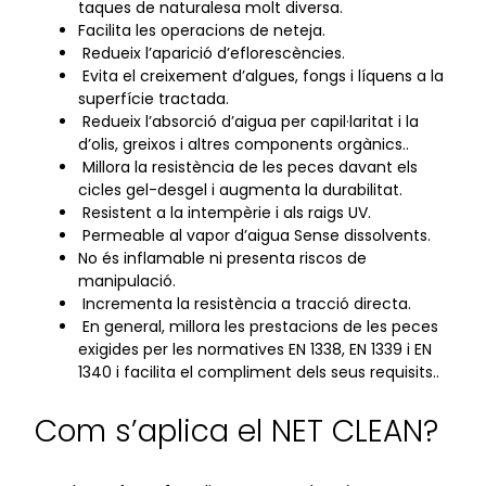
taques de naturalesa molt diversa.
Facilita les operacions de neteja.
Redueix l’aparició d’eflorescències.
Evita el creixement d’algues, fongs i líquens a la
superfície tractada.
Redueix l’absorció d’aigua per capil·laritat i la
d’olis, greixos i altres components orgànics..
Millora la resistència de les peces davant els
cicles gel-desgel i augmenta la durabilitat.
Resistent a la intempèrie i als raigs UV.
Permeable al vapor d’aigua Sense dissolvents.
No és inflamable ni presenta riscos de
manipulació.
Incrementa la resistència a tracció directa.
En general, millora les prestacions de les peces
exigides per les normatives EN 1338, EN 1339 i EN
1340 i facilita el compliment dels seus requisits..
Com s’aplica el NET CLEAN?