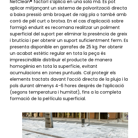
NetClean® factor1 s’aplica en una sola mà. Es pot
aplicar mitjançant un sistema de polvorització directa
a baixa pressió amb broquet de raig pla o també amb
corró de pèl curt o brotxa. En el cas d’aplicació sobre
formigó endurit es recomana realitzar un poliment
superficial del suport per eliminar la presència de greix
i brutícia i per obtenir un suport suficientment ferm. Es
presenta disponible en garrafes de 25 kg. Per obtenir
un acabat estètic regular en tota la peça és
imprescindible distribuir el producte de manera
homogènia en tota la superfície, evitant
acumulacions en zones puntuals. Cal protegir els
elements tractats davant l’acció directa de la pluja i la
pols durant almenys 4-6 hores després de l’aplicació
(segons temperatura i humitat), fins a la completa
formació de la pel·lícula superficial.