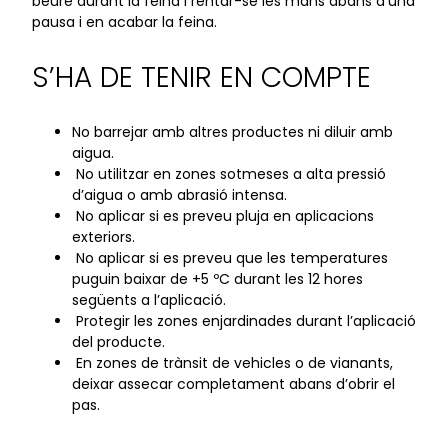
beure durant la feina i rentar-se les mans abans d’una
pausa i en acabar la feina.
S’HA DE TENIR EN COMPTE
No barrejar amb altres productes ni diluir amb
aigua.
No utilitzar en zones sotmeses a alta pressió
d’aigua o amb abrasió intensa.
No aplicar si es preveu pluja en aplicacions
exteriors.
No aplicar si es preveu que les temperatures
puguin baixar de +5 ºC durant les 12 hores
següents a l’aplicació.
Protegir les zones enjardinades durant l’aplicació
del producte.
En zones de trànsit de vehicles o de vianants,
deixar assecar completament abans d’obrir el
pas.