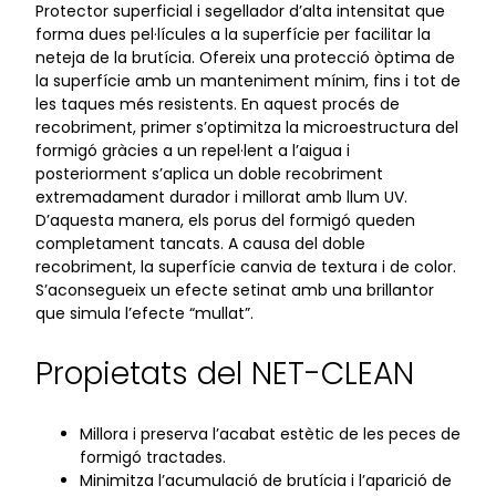
Protector superficial i segellador d’alta intensitat que
forma dues pel·lícules a la superfície per facilitar la
neteja de la brutícia. Ofereix una protecció òptima de
la superfície amb un manteniment mínim, fins i tot de
les taques més resistents. En aquest procés de
recobriment, primer s’optimitza la microestructura del
formigó gràcies a un repel·lent a l’aigua i
posteriorment s’aplica un doble recobriment
extremadament durador i millorat amb llum UV.
D’aquesta manera, els porus del formigó queden
completament tancats. A causa del doble
recobriment, la superfície canvia de textura i de color.
S’aconsegueix un efecte setinat amb una brillantor
que simula l’efecte “mullat”.
Propietats del NET-CLEAN
Millora i preserva l’acabat estètic de les peces de
formigó tractades.
Minimitza l’acumulació de brutícia i l’aparició de