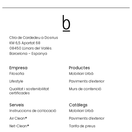
Ctra de Cardedeu a Dosrius
KM 6,5 Apartat 68
08450 LLinars del Vallès.
Barcelona – Espanya
Empresa
Productes
Filosofia
Mobiliari Urbà
Lifestyle
Paviments d’exterior
Qualitat i sostenibilitat
Murs de contenció
certificades
Serveis
Catàlegs
Instruccions de col·locació
Mobiliari Urbà
Air Clean®
Paviments d’exterior
Net-Clean®
Tarifa de preus