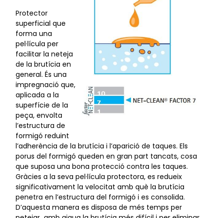
Protector
superficial que
forma una
pel·lícula per
facilitar la neteja
de la brutícia en
general. És una
impregnació que,
aplicada a la
superfície de la
peça, envolta
l’estructura de
formigó reduint
l’adherència de la brutícia i l’aparició de taques. Els
porus del formigó queden en gran part tancats, cosa
que suposa una bona protecció contra les taques.
Gràcies a la seva pel·lícula protectora, es redueix
significativament la velocitat amb què la brutícia
penetra en l’estructura del formigó i es consolida.
D’aquesta manera es disposa de més temps per
netejar amb aigua la brutícia més difícil i per eliminar