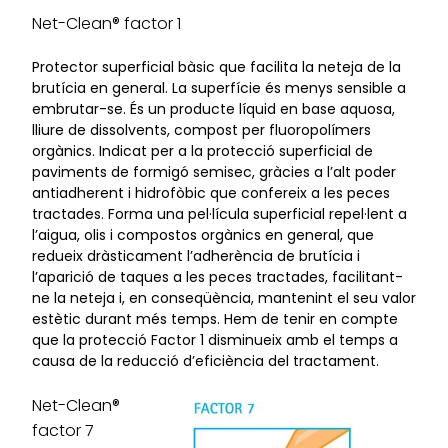
Net-Clean® factor 1
Protector superficial bàsic que facilita la neteja de la
brutícia en general. La superfície és menys sensible a
embrutar-se. És un producte líquid en base aquosa,
lliure de dissolvents, compost per fluoropolímers
orgànics. Indicat per a la protecció superficial de
paviments de formigó semisec, gràcies a l’alt poder
antiadherent i hidrofòbic que confereix a les peces
tractades. Forma una pel·lícula superficial repel·lent a
l’aigua, olis i compostos orgànics en general, que
redueix dràsticament l’adherència de brutícia i
l’aparició de taques a les peces tractades, facilitant-
ne la neteja i, en conseqüència, mantenint el seu valor
estètic durant més temps. Hem de tenir en compte
que la protecció Factor 1 disminueix amb el temps a
causa de la reducció d’eficiència del tractament.
Net-Clean®
factor 7