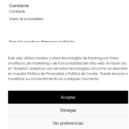
Contacte
Contacte
Uneix-te a nosaltres
Rep les nostres darreres notícies
Subscriure'm
Este sitio utiliza cookies y otras tecnologías de tracking con fines
analíticos, de marketing y de funcionalidad del sitio web. Al hacer clic
Segueix-nos
en "Aceptar", acepta el uso de estas tecnologías, tal como se describe
en nuestra Política de Privacidad y Política de Cookie . Puede revocar o
modificar su consentimiento en cualquier momento.
breinco © 2026 Tots els drets reservats
Aceptar
Cookies
Privadesa
Canal ètic
Denegar
Ver preferencias