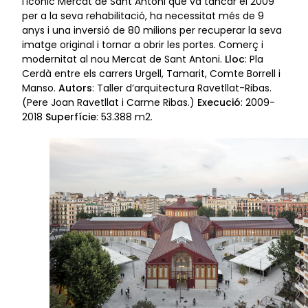
l’icònic Mercat de Sant Antoni que va tancar el 2009
per a la seva rehabilitació, ha necessitat més de 9
anys i una inversió de 80 milions per recuperar la seva
imatge original i tornar a obrir les portes. Comerç i
modernitat al nou Mercat de Sant Antoni.
Lloc
: Pla
Cerdà entre els carrers Urgell, Tamarit, Comte Borrell i
Manso.
Autors
: Taller d’arquitectura Ravetllat-Ribas.
(Pere Joan Ravetllat i Carme Ribas.)
Execució
: 2009-
2018
Superfície
: 53.388 m2.