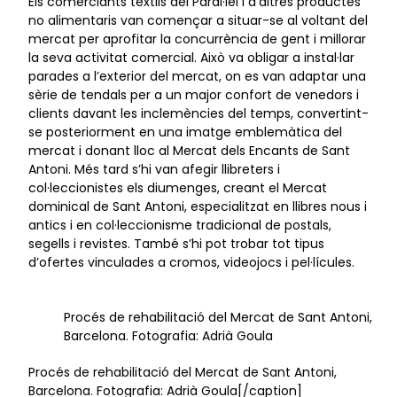
Els comerciants tèxtils del Paral·lel i d’altres productes
no alimentaris van començar a situar-se al voltant del
mercat per aprofitar la concurrència de gent i millorar
la seva activitat comercial. Això va obligar a instal·lar
parades a l’exterior del mercat, on es van adaptar una
sèrie de tendals per a un major confort de venedors i
clients davant les inclemències del temps, convertint-
se posteriorment en una imatge emblemàtica del
mercat i donant lloc al Mercat dels Encants de Sant
Antoni. Més tard s’hi van afegir llibreters i
col·leccionistes els diumenges, creant el Mercat
dominical de Sant Antoni, especialitzat en llibres nous i
antics i en col·leccionisme tradicional de postals,
segells i revistes. També s’hi pot trobar tot tipus
d’ofertes vinculades a cromos, videojocs i pel·lícules.
Procés de rehabilitació del Mercat de Sant Antoni,
Barcelona. Fotografia: Adrià Goula
Procés de rehabilitació del Mercat de Sant Antoni,
Barcelona. Fotografia: Adrià Goula[/caption]