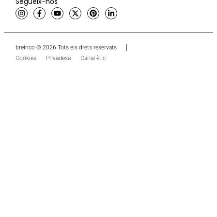
Segueix-nos
breinco © 2026 Tots els drets reservats
Cookies
Privadesa
Canal ètic