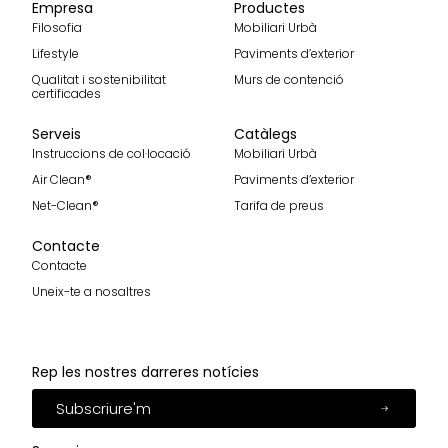
Empresa
Productes
Filosofia
Mobiliari Urbà
Lifestyle
Paviments d’exterior
Qualitat i sostenibilitat
Murs de contenció
certificades
Serveis
Catàlegs
Instruccions de col·locació
Mobiliari Urbà
Air Clean®
Paviments d’exterior
Net-Clean®
Tarifa de preus
Contacte
Contacte
Uneix-te a nosaltres
Rep les nostres darreres notícies
Subscriure'm