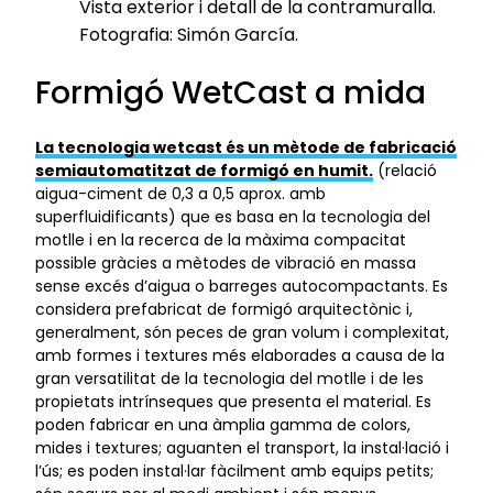
Vista exterior i detall de la contramuralla.
Fotografia: Simón García.
Formigó WetCast a mida
La tecnologia wetcast és un mètode de fabricació
semiautomatitzat de formigó en humit.
(relació
aigua-ciment de 0,3 a 0,5 aprox. amb
superfluidificants) que es basa en la tecnologia del
motlle i en la recerca de la màxima compacitat
possible gràcies a mètodes de vibració en massa
sense excés d’aigua o barreges autocompactants. Es
considera prefabricat de formigó arquitectònic i,
generalment, són peces de gran volum i complexitat,
amb formes i textures més elaborades a causa de la
gran versatilitat de la tecnologia del motlle i de les
propietats intrínseques que presenta el material. Es
poden fabricar en una àmplia gamma de colors,
mides i textures; aguanten el transport, la instal·lació i
l’ús; es poden instal·lar fàcilment amb equips petits;