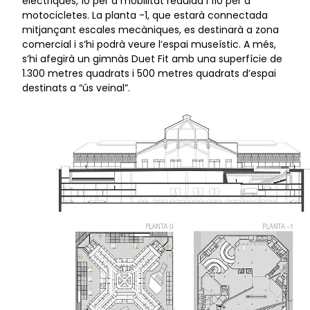
elèctriques, 10 per a mobilitat reduïda i 110 per a
motocicletes. La planta -1, que estarà connectada
mitjançant escales mecàniques, es destinarà a zona
comercial i s’hi podrà veure l’espai museístic. A més,
s’hi afegirà un gimnàs Duet Fit amb una superfície de
1.300 metres quadrats i 500 metres quadrats d’espai
destinats a “ús veïnal”.