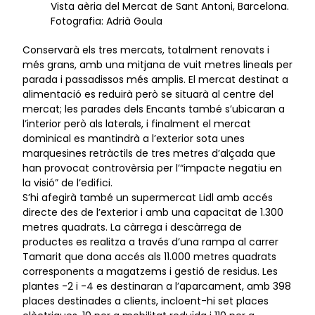
Vista aèria del Mercat de Sant Antoni, Barcelona.
Fotografia: Adrià Goula
Conservarà els tres mercats, totalment renovats i
més grans, amb una mitjana de vuit metres lineals per
parada i passadissos més amplis. El mercat destinat a
alimentació es reduirà però se situarà al centre del
mercat; les parades dels Encants també s’ubicaran a
l’interior però als laterals, i finalment el mercat
dominical es mantindrà a l’exterior sota unes
marquesines retràctils de tres metres d’alçada que
han provocat controvèrsia per l’“impacte negatiu en
la visió” de l’edifici.
S’hi afegirà també un supermercat Lidl amb accés
directe des de l’exterior i amb una capacitat de 1.300
metres quadrats. La càrrega i descàrrega de
productes es realitza a través d’una rampa al carrer
Tamarit que dona accés als 11.000 metres quadrats
corresponents a magatzems i gestió de residus. Les
plantes -2 i -4 es destinaran a l’aparcament, amb 398
places destinades a clients, incloent-hi set places