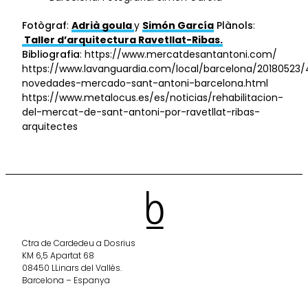
Fotògraf
:
Adrià goula
y
Simón García
Plànols
:
Taller d’arquitectura Ravetllat-Ribas.
Bibliografia
: https://www.mercatdesantantoni.com/
https://www.lavanguardia.com/local/barcelona/20180523
novedades-mercado-sant-antoni-barcelona.html
https://www.metalocus.es/es/noticias/rehabilitacion-
del-mercat-de-sant-antoni-por-ravetllat-ribas-
arquitectes
Ctra de Cardedeu a Dosrius
KM 6,5 Apartat 68
08450 LLinars del Vallès.
Barcelona – Espanya