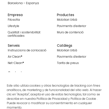
Barcelona – Espanya
Empresa
Productes
Filosofia
Mobiliari Urbà
Lifestyle
Paviments d’exterior
Qualitat i sostenibilitat
Murs de contenció
certificades
Serveis
Catàlegs
Instruccions de col·locació
Mobiliari Urbà
Air Clean®
Paviments d’exterior
Net-Clean®
Tarifa de preus
Contacte
Contacte
Uneix-te a nosaltres
Este sitio utiliza cookies y otras tecnologías de tracking con fines
analíticos, de marketing y de funcionalidad del sitio web. Al hacer
clic en "Aceptar", acepta el uso de estas tecnologías, tal como se
describe en nuestra Política de Privacidad y Política de Cookie .
Puede revocar o modificar su consentimiento en cualquier
Rep les nostres darreres notícies
momento.