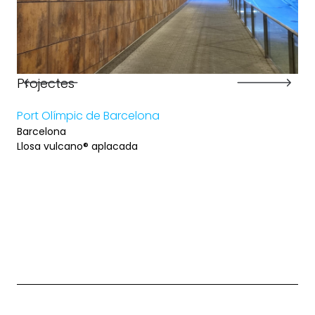
Projectes
Pr
Port Olímpic de Barcelona
Con
Barcelona
Bar
Llosa vulcano® aplacada
Llo