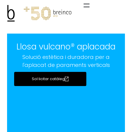
Llosa vulcano® aplacada
Solució estètica i duradora per a
l'aplacat de paraments verticals
Sol·licitar catàleg