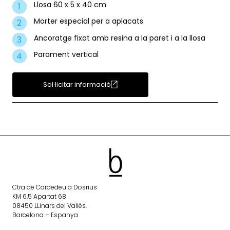
Llosa 60 x 5 x 40 cm
Morter especial per a aplacats
Ancoratge fixat amb resina a la paret i a la llosa
Parament vertical
Sol·licitar informació
Ctra de Cardedeu a Dosrius
KM 6,5 Apartat 68
08450 LLinars del Vallès.
Barcelona – Espanya