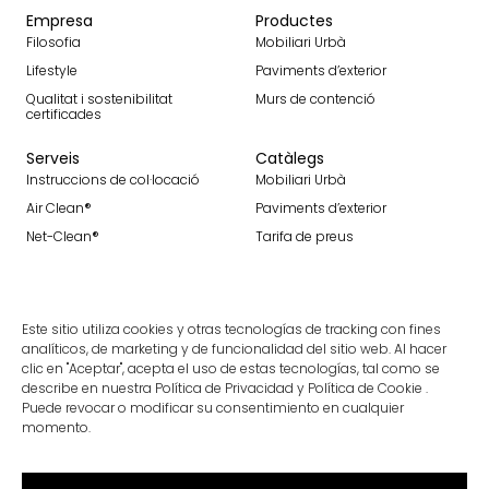
Empresa
Productes
Filosofia
Mobiliari Urbà
Lifestyle
Paviments d’exterior
Qualitat i sostenibilitat
Murs de contenció
certificades
Serveis
Catàlegs
Instruccions de col·locació
Mobiliari Urbà
Air Clean®
Paviments d’exterior
Net-Clean®
Tarifa de preus
Contacte
Contacte
Este sitio utiliza cookies y otras tecnologías de tracking con fines
Uneix-te a nosaltres
analíticos, de marketing y de funcionalidad del sitio web. Al hacer
clic en "Aceptar", acepta el uso de estas tecnologías, tal como se
describe en nuestra Política de Privacidad y Política de Cookie .
Puede revocar o modificar su consentimiento en cualquier
Rep les nostres darreres notícies
momento.
Subscriure'm