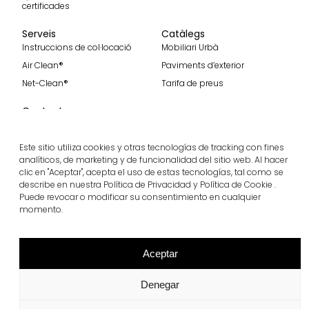
certificades
Serveis
Catàlegs
Instruccions de col·locació
Mobiliari Urbà
Air Clean®
Paviments d’exterior
Net-Clean®
Tarifa de preus
Contacte
Contacte
Uneix-te a nosaltres
Este sitio utiliza cookies y otras tecnologías de tracking con fines
analíticos, de marketing y de funcionalidad del sitio web. Al hacer
clic en "Aceptar", acepta el uso de estas tecnologías, tal como se
describe en nuestra Política de Privacidad y Política de Cookie .
Puede revocar o modificar su consentimiento en cualquier
Rep les nostres darreres notícies
momento.
Subscriure'm
Segueix-nos
Aceptar
Denegar