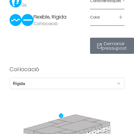
+
Característiques
Ús
ideal per a
terrasses,
+
Flexible, Rígida
Color
porxos,
Col·locació
entrades per
a vianants i
zones al
Demanar
pressupost
voltant de
piscines.
Col·locació
El seu
disseny
versàtil
facilita la
creació de
patrons
variats
,
aportant un
dinamisme
visual
que