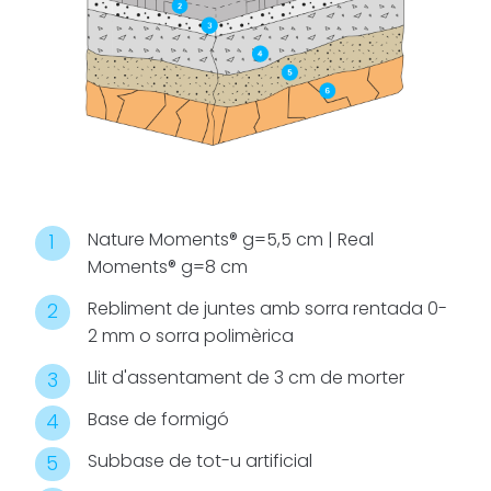
realça
l’estètica de
l’espai. Aquest
paviment
uneix bellesa i
practicitat,
convertint
cada projecte
en una solució
Nature Moments® g=5,5 cm | Real
estilitzada i
Moments® g=8 cm
funcional que
Rebliment de juntes amb sorra rentada 0-
enriqueix el
2 mm o sorra polimèrica
caràcter dels
entorns
Llit d'assentament de 3 cm de morter
exteriors.
Base de formigó
Subbase de tot-u artificial