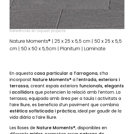
Referències en aquest projecte
Nature Moments® | 25 x 25 x 5,5 cm | 50 x 25 x 5,5
cm | 50 x 50 x 5,5cm | Planitum | Laminate
En aquesta
casa particular a Tarragona
, s’ha
incorporat
Nature Moments®
a l’
entrada, exteriors i
terrassa
, creant espais exteriors
funcionals, elegants
i acollidors
que potencien la relació amb l’entorn. La
terrassa, equipada amb àrea per a taula i activitats a
l’aire lliure, es beneficia d’un paviment que combina
estètica sofisticada i pràctica
, ideal per gaudir de la
vida diària a l’aire lliure.
Les lloses de
Nature Moments®
, disponibles en
diferents
mides
, permeten crear
patrons de