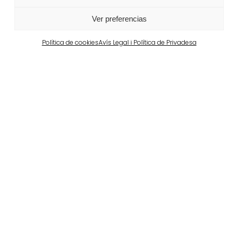
Veure més
Ver preferencias
Política de cookies
Avís Legal i Política de Privadesa
Barcelona
Propiedad privada en Pedralbes
Veure més