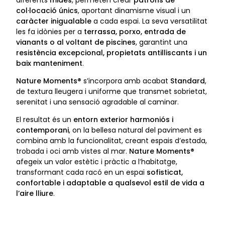
col·locació únics
, aportant dinamisme visual i un
caràcter inigualable
a cada espai. La seva versatilitat
les fa idònies per a
terrassa, porxo, entrada de
vianants o al voltant de piscines
, garantint una
resistència excepcional, propietats antilliscants i un
baix manteniment
.
Nature Moments®
s’incorpora amb acabat
Standard
,
de textura lleugera i uniforme que transmet sobrietat,
serenitat i una sensació agradable al caminar.
El resultat és un
entorn exterior harmoniós i
contemporani
, on la bellesa natural del paviment es
combina amb la funcionalitat, creant espais d’estada,
trobada i oci amb vistes al mar.
Nature Moments®
afegeix un valor estètic i pràctic a l’habitatge,
transformant cada racó en un espai
sofisticat,
confortable i adaptable a qualsevol estil de vida a
l’aire lliure
.