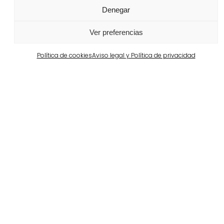
Denegar
Portugal
Largo da Rua Nova en Melides
Ver preferencias
Ver más
Política de cookies
Aviso legal y Política de privacidad
Barcelona
Propiedad privada en Pedralbes
Ver más