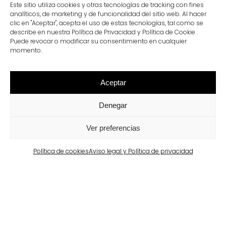
racional y eficiente de los recursos.
Este sitio utiliza cookies y otras tecnologías de tracking con fines
analíticos, de marketing y de funcionalidad del sitio web. Al hacer
clic en "Aceptar", acepta el uso de estas tecnologías, tal como se
describe en nuestra Política de Privacidad y Política de Cookie .
Puede revocar o modificar su consentimiento en cualquier
momento.
Aceptar
Denegar
Normativa
Ver preferencias
Calidad garantizada, normativa certificada
Política de cookies
Aviso legal y Política de privacidad
Los productos de Breinco están fabricados con materias
primas de alta calidad: cemento CEM 42.5R, pigmentos
con resistencia a la luz ultravioleta y áridos
cuidadosamente seleccionados para obtener unas
propiedades de resistencia y calidad muy elevadas.