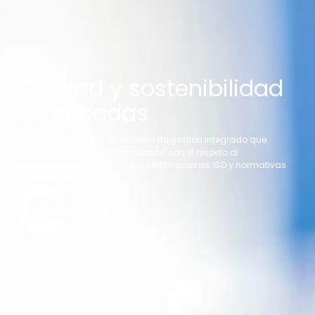
Calidad y sostenibilidad
certificadas
Breinco apuesta por un sistema de gestión integrado que
combina la excelencia en calidad con el respeto al
medioambiente, avalado por certificaciones ISO y normativas
europeas del sector.