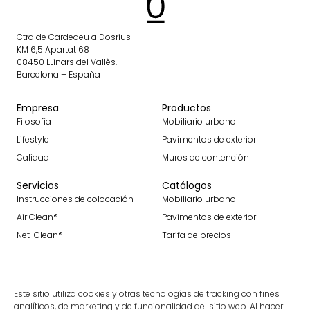
Ctra de Cardedeu a Dosrius
KM 6,5 Apartat 68
08450 LLinars del Vallès.
Barcelona – España
Empresa
Productos
Filosofía
Mobiliario urbano
Lifestyle
Pavimentos de exterior
Calidad
Muros de contención
Servicios
Catálogos
Instrucciones de colocación
Mobiliario urbano
Air Clean®
Pavimentos de exterior
Net-Clean®
Tarifa de precios
Contacto
Contacto
Este sitio utiliza cookies y otras tecnologías de tracking con fines
Únete a nosotros
analíticos, de marketing y de funcionalidad del sitio web. Al hacer