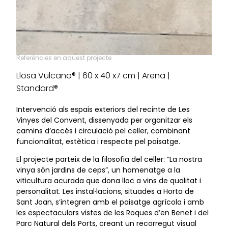
Referències en aquest projecte
Llosa Vulcano® | 60 x 40 x7 cm | Arena |
Standard®
Intervenció als espais exteriors del recinte de Les
Vinyes del Convent, dissenyada per organitzar els
camins d’accés i circulació pel celler, combinant
funcionalitat, estètica i respecte pel paisatge.
El projecte parteix de la filosofia del celler: “La nostra
vinya són jardins de ceps”, un homenatge a la
viticultura acurada que dona lloc a vins de qualitat i
personalitat. Les instal·lacions, situades a Horta de
Sant Joan, s’integren amb el paisatge agrícola i amb
les espectaculars vistes de les Roques d’en Benet i del
Parc Natural dels Ports, creant un recorregut visual