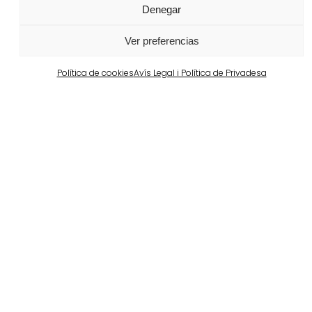
Portugal
Denegar
Largo da Rua Nova, Melides
Veure més
Ver preferencias
Política de cookies
Avís Legal i Política de Privadesa
Barcelona
Propiedad privada en Pedralbes
Veure més