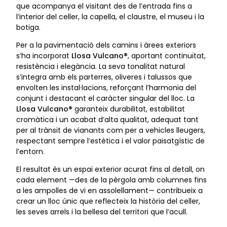
que acompanya el visitant des de l’entrada fins a
l’interior del celler, la capella, el claustre, el museu i la
botiga.
Per a la pavimentació dels camins i àrees exteriors
s’ha incorporat
Llosa Vulcano®
, aportant continuïtat,
resistència i elegància. La seva tonalitat natural
s’integra amb els parterres, oliveres i talussos que
envolten les instal·lacions, reforçant l’harmonia del
conjunt i destacant el caràcter singular del lloc. La
Llosa Vulcano®
garanteix durabilitat, estabilitat
cromàtica i un acabat d’alta qualitat, adequat tant
per al trànsit de vianants com per a vehicles lleugers,
respectant sempre l’estètica i el valor paisatgístic de
l’entorn.
El resultat és un espai exterior acurat fins al detall, on
cada element —des de la pèrgola amb columnes fins
a les ampolles de vi en assolellament— contribueix a
crear un lloc únic que reflecteix la història del celler,
les seves arrels i la bellesa del territori que l’acull.