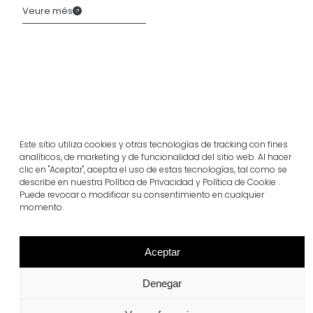
Veure més
Este sitio utiliza cookies y otras tecnologías de tracking con fines
analíticos, de marketing y de funcionalidad del sitio web. Al hacer
clic en "Aceptar", acepta el uso de estas tecnologías, tal como se
describe en nuestra Política de Privacidad y Política de Cookie .
Puede revocar o modificar su consentimiento en cualquier
Projectes relacionats
momento.
Aceptar
Portugal
Largo da Rua Nova, Melides
Denegar
Veure més