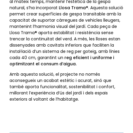
al mateix temps, mantenir l’estètica de la gespa
natural, s’ha incorporat
Llosa Trama®
. Aquesta solució
permet crear superfícies de gespa transitable amb la
capacitat de suportar càrregues de vehicles lleugers,
mantenint l’harmonia visual del jardí. Cada peça de
Llosa Trama® aporta estabilitat i resistència sense
trencar la continuïtat del verd. A més, les lloses estan
dissenyades amb cavitats inferiors que faciliten la
instal·lació d’un sistema de reg per goteig, amb línies
cada 40 cm, garantint un
reg eficient i uniforme i
optimitzant el consum d’aigua.
Amb aquesta solució, el projecte no només
aconsegueix un acabat estètic i acurat, sinó que
també aporta funcionalitat, sostenibilitat i confort,
millorant l’experiència d’ús del jardí i dels espais
exteriors al voltant de l’habitatge.