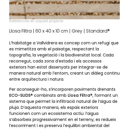
Referències en aquest projecte
Llosa Filtra | 60 x 40 x 10 cm | Grey | Standard®
L’habitatge a Vallvidrera es concep com un refugi que
es mimetitza amb el paisatge, respectant la
topografia, la vegetació i la biodiversitat local. Cada
recorregut, cada zona d’estada i els accessos
exteriors han estat dissenyats per integrar-se de
manera natural amb l’entorn, creant un diàleg continu
entre arquitectura i natura.
Per aconseguir-ho, s’incorporen paviments drenants
ECO-SUDS®
combinats amb
Llosa Filtra®
, formant un
sistema que permet la infiltració natural de l’aigua de
pluja. D’aquesta manera, els espais exteriors
funcionen com un ecosistema actiu: l’aigua
s’absorbeix progressivament en el terreny, es redueix
l’escorriment i es preserva l’equilibri ambiental del