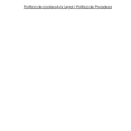
Política de cookies
Avís Legal i Política de Privadesa
Barcelona
Propiedad privada en Pedralbes
Veure més