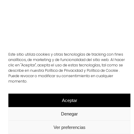
Este sitio utiliza cookies y otras tecnologías de tracking con fines
analíticos, de marketing y de funcionalidad del sitio web. Al hacer
clic en "Aceptar", acepta el uso de estas tecnologías, tal como se
describe en nuestra Política de Privacidad y Política de Cookie .
Puede revocar o modificar su consentimiento en cualquier
Projectes relacionats
momento.
Portugal
Aceptar
Largo da Rua Nova, Melides
Denegar
Veure més
Ver preferencias