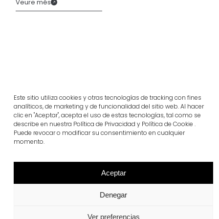
Veure més
Este sitio utiliza cookies y otras tecnologías de tracking con fines
analíticos, de marketing y de funcionalidad del sitio web. Al hacer
clic en "Aceptar", acepta el uso de estas tecnologías, tal como se
describe en nuestra Política de Privacidad y Política de Cookie .
Puede revocar o modificar su consentimiento en cualquier
Projectes relacionats
momento.
Aceptar
Portugal
Largo da Rua Nova, Melides
Denegar
Veure més
Ver preferencias