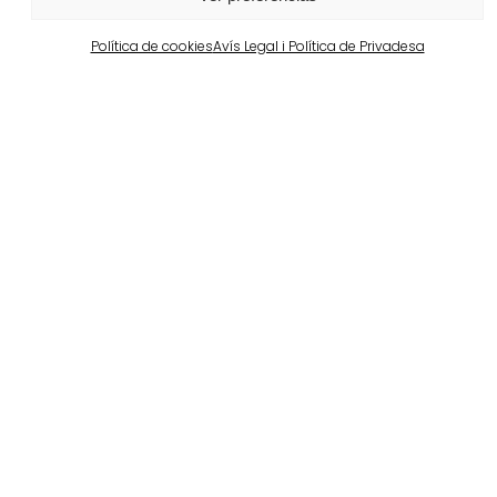
Política de cookies
Avís Legal i Política de Privadesa
Barcelona
Propiedad privada en Pedralbes
Veure més