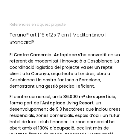
Referències en aquest projecte
Terana® art | 16 x 12 x 7 cm | Mediterráneo |
Standard®
El
Centre Comercial Anfaplace
s’ha convertit en un
referent de modernitat i innovació a Casablanca. La
coordinació logística del projecte va ser un repte:
client a la Corunya, arquitecte a Londres, obra a
Casablanca i la nostra factoria a Barcelona,
demostrant una gestió precisa i eficient.
El centre comercial, amb
36.000 m² de superfície
,
forma part de l’
Anfaplace Living Resort
, un
desenvolupament de 9,3 hectàrees que inclou àrees
residencials, zones comercials, espais d’oci i un futur
hotel de luxe i club financer. La zona comercial ha
obert amb el
100% d’ocupació
, acollint més de