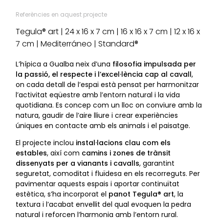
Referències en aquest projecte
Tegula® art | 24 x 16 x 7 cm | 16 x 16 x 7 cm | 12 x 16 x
7 cm | Mediterráneo | Standard®
L’hípica a Gualba neix d’una
filosofia impulsada per
la passió, el respecte i l’excel·lència cap al cavall
,
on cada detall de l’espai està pensat per harmonitzar
l’activitat eqüestre amb l’entorn natural i la vida
quotidiana. Es concep com un lloc on conviure amb la
natura, gaudir de l’aire lliure i crear experiències
úniques en contacte amb els animals i el paisatge.
El projecte inclou
instal·lacions clau com els
estables
, així com
camins i zones de trànsit
dissenyats per a vianants i cavalls
, garantint
seguretat, comoditat i fluïdesa en els recorreguts. Per
pavimentar aquests espais i aportar continuïtat
estètica, s’ha incorporat el
panot Tegula® art
, la
textura i l’acabat envellit del qual evoquen la pedra
natural i reforcen l’harmonia amb l’entorn rural.