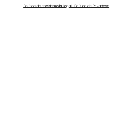
Política de cookies
Avís Legal i Política de Privadesa
Barcelona
Propiedad privada en Pedralbes
Veure més