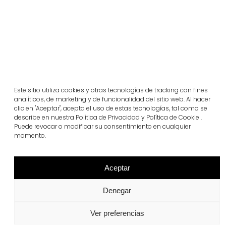
Este sitio utiliza cookies y otras tecnologías de tracking con fines
analíticos, de marketing y de funcionalidad del sitio web. Al hacer
clic en "Aceptar", acepta el uso de estas tecnologías, tal como se
describe en nuestra Política de Privacidad y Política de Cookie .
Puede revocar o modificar su consentimiento en cualquier
Projectes relacionats
momento.
Portugal
Aceptar
Largo da Rua Nova, Melides
Denegar
Veure més
Ver preferencias