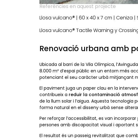
Referències en aquest projecte
Llosa vulcano® | 60 x 40 x 7 cm | Ceniza |
Llosa vulcano® Tactile Warning y Crossing 
Renovació urbana amb p
Ubicada al barri de la Vila Olímpica, l’Avingu
8.000 m² d’espai públic en un entorn més access
potenciant el seu caràcter urbà mitjançant mil
El paviment juga un paper clau en la intervenc
contribueix a
reduir la contaminació atmosf
de la llum solar i l’aigua. Aquesta tecnologi
forma natural en el disseny urbà sense alterar
Per reforçar l’accessibilitat, es van incorporar
persones amb discapacitat visual i aportant se
El resultat és un passeig revitalitzat que comb