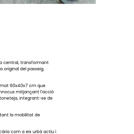
la central, transformant
 original del passeig,
rmat 60x40x7 cm que
nnocus mitjançant l’acció
toneteja, integrant-se de
litant la mobilitat de
Icària com a eix urbà actiu i