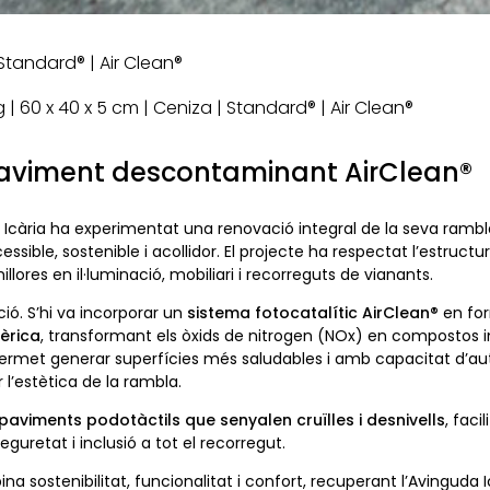
 Standard® | Air Clean®
| 60 x 40 x 5 cm | Ceniza | Standard® | Air Clean®
aviment descontaminant AirClean®
da Icària ha experimentat una renovació integral de la seva ramb
ible, sostenible i acollidor. El projecte ha respectat l’estructura
lores en il·luminació, mobiliari i recorreguts de vianants.
ió. S’hi va incorporar un
sistema fotocatalític AirClean®
en fo
èrica
, transformant els òxids de nitrogen (NOx) en compostos i
a permet generar superfícies més saludables i amb capacitat d’au
 l’estètica de la rambla.
paviments podotàctils que senyalen cruïlles i desnivells
, faci
guretat i inclusió a tot el recorregut.
ina sostenibilitat, funcionalitat i confort, recuperant l’Avinguda 