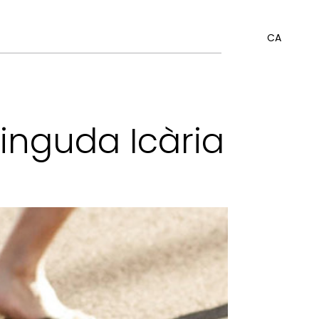
CA
inguda Icària