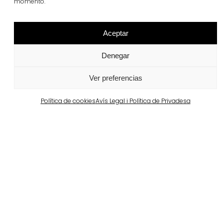
momento.
Veure més
Aceptar
Denegar
Ver preferencias
Política de cookies
Avís Legal i Política de Privadesa
Projectes relacionats
Portugal
Largo da Rua Nova, Melides
Veure més