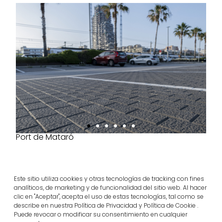
Port de Mataró
Este sitio utiliza cookies y otras tecnologías de tracking con fines
analíticos, de marketing y de funcionalidad del sitio web. Al hacer
clic en "Aceptar", acepta el uso de estas tecnologías, tal como se
Productes del projecte
describe en nuestra Política de Privacidad y Política de Cookie .
Puede revocar o modificar su consentimiento en cualquier
pétreo