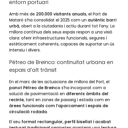
entorn portuari
Amb més de
200.000 visitants anuals
, el Port de
Mataró s’ha consolidat el 2025 com un
autèntic barri
urbà
, obert a la ciutadania i actiu durant tot l’any. La
millora contínua dels seus espais respon a una visió
clara: oferir infraestructures funcionals, segures i
estèticament coherents, capaces de suportar un ús
intensiu i divers.
Pétreo de Breinco: continuïtat urbana en
espais d’alt trànsit
En el marc de les actuacions de millora del Port, el
panot Pétreo de Breinco
s’ha incorporat com a
solució de pavimentació en
diferents àmbits del
recinte
, tant en zones de passeig i estada com en
àrees funcionals com l’aparcament i espais de
circulació rodada
.
El seu
format rectangular, perfil bisellat i acabat
texturat tradicional
permeten mantenir una
lectura