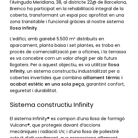
l’Avinguda Meridiana, 38, al districte 22@ de Barcelona,
Breinco ha participat en la rehabilitació integral de la
coberta, transformant un espai poc aprofitat en una
zona transitable i funcional gràcies al nostre sistema
llosa Infinity
.
L’edifici, amb gairebé 5.500 m² distribuïts en
aparcament, planta baixa i set plantes, es troba en
procés de comercialització per a oficines, i la terrassa
es va concebre com un valor afegit per als futurs
llogaters. Per a aquest objectiu, es va utilitzar
llosa
Infinity
, un sistema constructiu industrialitzat per a
cobertes invertides que combina
aïllament tèrmic i
acabat estètic en una sola peça
, garantint confort,
seguretat i durabilitat.
Sistema constructiu Infinity
El sistema Infinity® es compon d’una llosa de formigó
Vulcano®, que protegeix davant d’accions
mecàniques i radiació UV, i d’una llosa de poliestirè
extruït d’alt rendiment, que proporciona aïllament