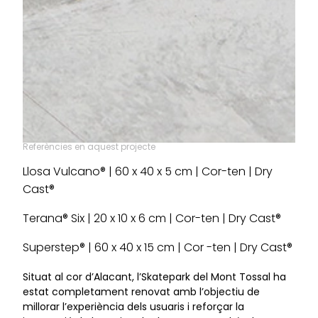
Referències en aquest projecte
Llosa Vulcano® | 60 x 40 x 5 cm | Cor-ten | Dry
Cast®
Terana® Six | 20 x 10 x 6 cm | Cor-ten | Dry Cast®
Superstep® | 60 x 40 x 15 cm | Cor -ten | Dry Cast®
Situat al cor d’Alacant, l’Skatepark del Mont Tossal ha
estat completament renovat amb l’objectiu de
millorar l’experiència dels usuaris i reforçar la