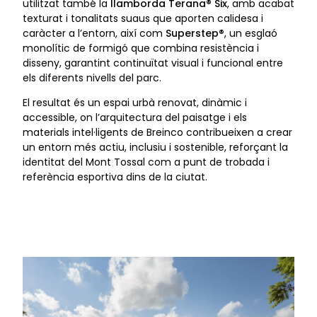
utilitzat també la
llamborda Terana® Six
, amb acabat
texturat i tonalitats suaus que aporten calidesa i
caràcter a l’entorn, així com
Superstep®
, un esglaó
monolític de formigó que combina resistència i
disseny, garantint continuïtat visual i funcional entre
els diferents nivells del parc.
El resultat és un espai urbà renovat, dinàmic i
accessible, on l’arquitectura del paisatge i els
materials intel·ligents de Breinco contribueixen a crear
un entorn més actiu, inclusiu i sostenible, reforçant la
identitat del Mont Tossal com a punt de trobada i
referència esportiva dins de la ciutat.