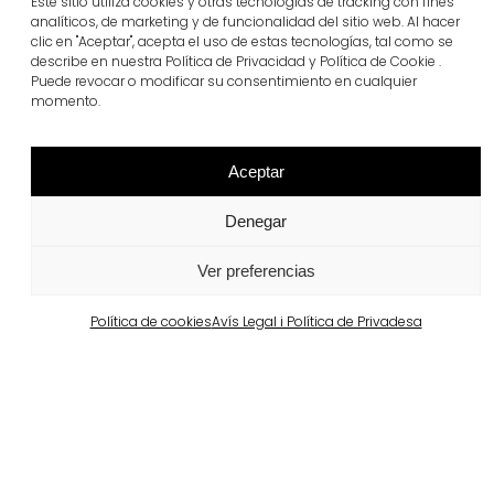
Este sitio utiliza cookies y otras tecnologías de tracking con fines
analíticos, de marketing y de funcionalidad del sitio web. Al hacer
clic en "Aceptar", acepta el uso de estas tecnologías, tal como se
describe en nuestra Política de Privacidad y Política de Cookie .
Puede revocar o modificar su consentimiento en cualquier
momento.
Aceptar
Denegar
Projectes relacionats
Ver preferencias
Portugal
Política de cookies
Avís Legal i Política de Privadesa
Largo da Rua Nova, Melides
Veure més