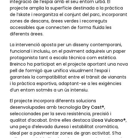
integració de l’espai amb el seu entorn urbà. El
projecte amplia la superfície destinada a la pràctica
de l’skate i reorganitza el conjunt del parc, incorporant
zones de descans, àrees verdes i recorreguts
accessibles que connecten de forma fluida les
diferents àrees.
La intervenció aposta per un disseny contemporani,
funcional i inclusiu, on el paviment adquireix un paper
protagonista tant a escala tècnica com estètica.
Breinco ha participat en el projecte aportant una nova
pell de formigó que unifica visualment l’espai i
garanteix la compatibilitat entre el trànsit de vianants
i la pràctica esportiva, adaptant-se a les exigències
d’un entorn sotmès a un ús intensiu.
El projecte incorpora diferents solucions
desenvolupades amb tecnologia
Dry Cast®
,
seleccionades per la seva resistència, precisió i
qualitat d’acabat. Entre elles destaca
Llosa Vulcano®
,
una peça d’elevada duresa i estabilitat cromàtica,
ideal per a pavimentar zones de gran activitat. S’ha