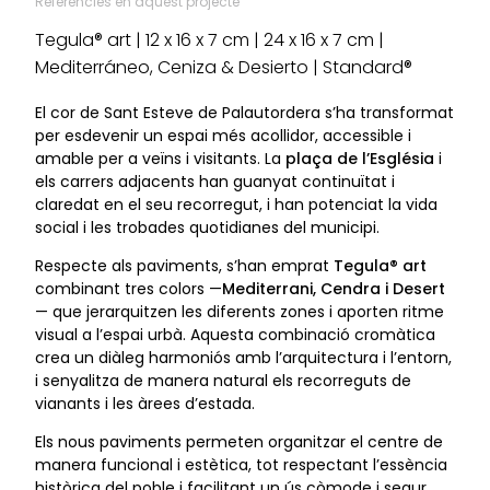
Referències en aquest projecte
Tegula® art | 12 x 16 x 7 cm | 24 x 16 x 7 cm |
Mediterráneo, Ceniza & Desierto | Standard®
El cor de Sant Esteve de Palautordera s’ha transformat
per esdevenir un espai més acollidor, accessible i
amable per a veïns i visitants. La
plaça de l’Església
i
els carrers adjacents han guanyat continuïtat i
claredat en el seu recorregut, i han potenciat la vida
social i les trobades quotidianes del municipi.
Respecte als paviments, s’han emprat
Tegula® art
combinant tres colors —
Mediterrani, Cendra i Desert
— que jerarquitzen les diferents zones i aporten ritme
visual a l’espai urbà. Aquesta combinació cromàtica
crea un diàleg harmoniós amb l’arquitectura i l’entorn,
i senyalitza de manera natural els recorreguts de
vianants i les àrees d’estada.
Els nous paviments permeten organitzar el centre de
manera funcional i estètica, tot respectant l’essència
històrica del poble i facilitant un ús còmode i segur