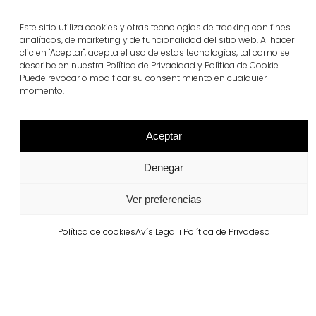
Este sitio utiliza cookies y otras tecnologías de tracking con fines
Projectes relacionats
analíticos, de marketing y de funcionalidad del sitio web. Al hacer
clic en "Aceptar", acepta el uso de estas tecnologías, tal como se
describe en nuestra Política de Privacidad y Política de Cookie .
Puede revocar o modificar su consentimiento en cualquier
Portugal
momento.
Largo da Rua Nova, Melides
Veure més
Aceptar
Denegar
Ver preferencias
Política de cookies
Avís Legal i Política de Privadesa
Barcelona