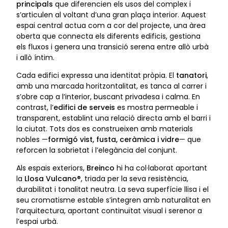
principals
que diferencien els usos del complex i
s’articulen al voltant d’una gran plaça interior. Aquest
espai central actua com a cor del projecte, una àrea
oberta que connecta els diferents edificis, gestiona
els fluxos i genera una transició serena entre allò urbà
i allò íntim.
Cada edifici expressa una identitat pròpia. El
tanatori
,
amb una marcada horitzontalitat, es tanca al carrer i
s’obre cap a l’interior, buscant privadesa i calma. En
contrast, l’
edifici de serveis
es mostra permeable i
transparent, establint una relació directa amb el barri i
la ciutat. Tots dos es construeixen amb materials
nobles —
formigó vist, fusta, ceràmica i vidre
— que
reforcen la sobrietat i l’elegància del conjunt.
Als espais exteriors,
Breinco
hi ha col·laborat aportant
la
Llosa Vulcano®
, triada per la seva resistència,
durabilitat i tonalitat neutra. La seva superfície llisa i el
seu cromatisme estable s’integren amb naturalitat en
l’arquitectura, aportant continuïtat visual i serenor a
l’espai urbà.