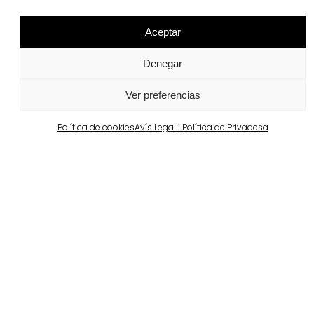
Aceptar
Projectes relacionats
Denegar
Portugal
Largo da Rua Nova, Melides
Ver preferencias
Veure més
Política de cookies
Avís Legal i Política de Privadesa