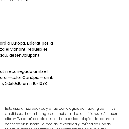
erd a Europa. Liderat per la
a el vianant, redueix el
 clau, desenvolupant
clat i reconeguda amb el
t clara —color Canòpia— amb
m, 20x10x10 cm i 10x10x8
l’accessibilitat per a
Este sitio utiliza cookies y otras tecnologías de tracking con fines
analíticos, de marketing y de funcionalidad del sitio web. Al hacer
sglaons d’alta resistència
clic en "Aceptar", acepta el uso de estas tecnologías, tal como se
cel·lent comportament en
describe en nuestra Política de Privacidad y Política de Cookie .