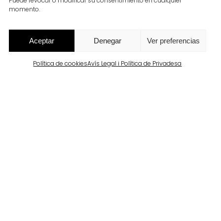
Puede revocar o modificar su consentimiento en cualquier
momento.
ècnica poden transformar
Aceptar
Denegar
Ver preferencias
Política de cookies
Avís Legal i Política de Privadesa