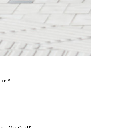
lean®
pia | WetCast®