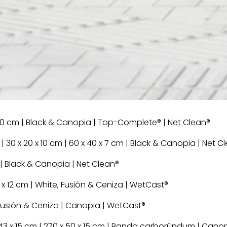
 x 10 cm | Black & Canopia | Top-Complete® | Net Clean®
| 30 x 20 x 10 cm | 60 x 40 x 7 cm | Black & Canopia | Net C
cm | Black & Canopia | Net Clean®
 x 12 cm | White, Fusión & Ceniza | WetCast®
Fusión & Ceniza | Canopia | WetCast®
43 x 15 cm | 270 x 50 x 15 cm | Banda carborúndum | Cano