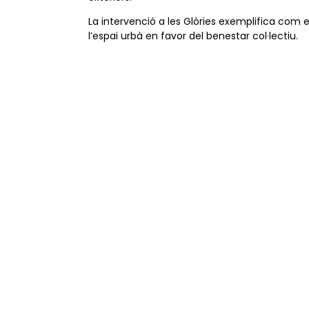
La intervenció a les Glòries exemplifica com e
l’espai urbà en favor del benestar col·lectiu.
Transformació de Les Glòries,
urbanisme verd