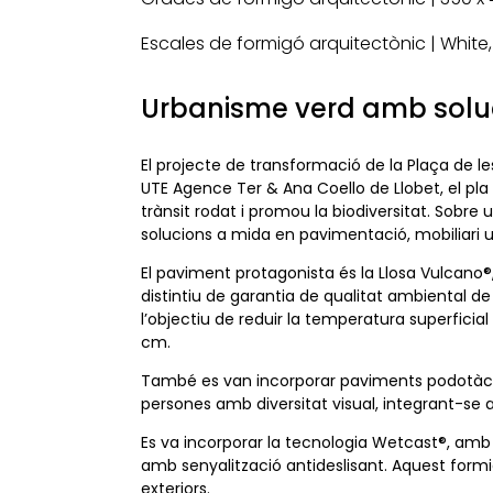
Escales de formigó arquitectònic | White
Urbanisme verd amb soluc
El projecte de transformació de la Plaça de les
UTE Agence Ter & Ana Coello de Llobet, el pla 
trànsit rodat i promou la biodiversitat. Sobr
solucions a mida en pavimentació, mobiliari u
El paviment protagonista és la Llosa Vulcano®,
distintiu de garantia de qualitat ambiental de
l’objectiu de reduir la temperatura superficial
cm.
També es van incorporar paviments podotàctils 
persones amb diversitat visual, integrant-se 
Es va incorporar la tecnologia Wetcast®, amb 
amb senyalització antideslisant. Aquest formi
exteriors.