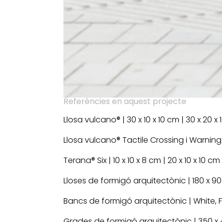
Referències en aquest projecte
Llosa vulcano® | 30 x 10 x 10 cm | 30 x 20
Llosa vulcano® Tactile Crossing i Warning 
Terana® Six | 10 x 10 x 8 cm | 20 x 10 x 10 
Lloses de formigó arquitectònic | 180 x 90
Bancs de formigó arquitectònic | White, 
Grades de formigó arquitectònic | 350 x 