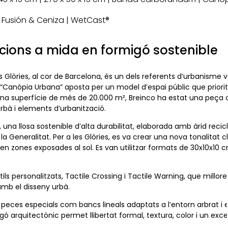
, Fusión & Ceniza | WetCast®
ions a mida en formigó sostenible
 Glòries, al cor de Barcelona, és un dels referents d’urbanisme v
“Canòpia Urbana” aposta per un model d’espai públic que prioritz
e una superfície de més de 20.000 m², Breinco ha estat una peça
rbà i elements d’urbanització.
 una llosa sostenible d’alta durabilitat, elaborada amb àrid reci
 la Generalitat. Per a les Glòries, es va crear una nova tonalita
 en zones exposades al sol. Es van utilitzar formats de 30x10x10 c
personalitzats, Tactile Crossing i Tactile Warning, que milloren 
amb el disseny urbà.
peces especials com bancs lineals adaptats a l’entorn arbrat i e
gó arquitectònic permet llibertat formal, textura, color i un ex