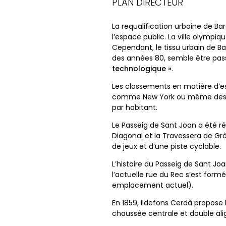
PLAN DIRECTEUR
La requalification urbaine de Ba
l’espace public. La ville olympi
Cependant, le tissu urbain de B
des années 80, semble être pass
technologique »
.
Les classements en matière d’es
comme New York ou même des vi
par habitant.
Le Passeig de Sant Joan a été r
Diagonal et la Travessera de G
de jeux et d’une piste cyclable.
L’histoire du Passeig de Sant Joa
l’actuelle rue du Rec s’est for
emplacement actuel).
En 1859, Ildefons Cerdà propose
chaussée centrale et double alig