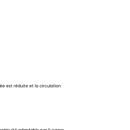
e est réduite et la circulation
ontinuité adaptable par l’usager.