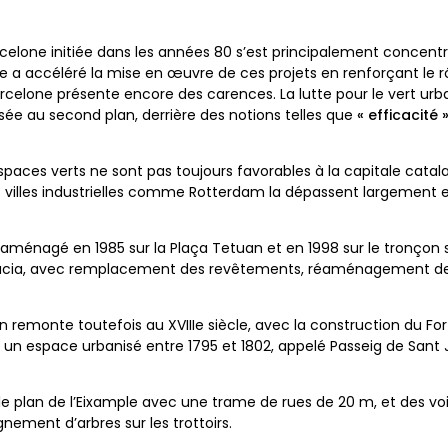
rcelone initiée dans les années 80 s’est principalement concentré
que a accéléré la mise en œuvre de ces projets en renforçant le rô
arcelone présente encore des carences. La lutte pour le vert ur
ée au second plan, derrière des notions telles que
« efficacité 
paces verts ne sont pas toujours favorables à la capitale cata
lles industrielles comme Rotterdam la dépassent largement e
éaménagé en 1985 sur la Plaça Tetuan et en 1998 sur le tronçon 
ràcia, avec remplacement des revêtements, réaménagement des pa
n remonte toutefois au XVIIIe siècle, avec la construction du Fort 
mé un espace urbanisé entre 1795 et 1802, appelé Passeig de San
 le plan de l’Eixample avec une trame de rues de 20 m, et des vo
nement d’arbres sur les trottoirs.