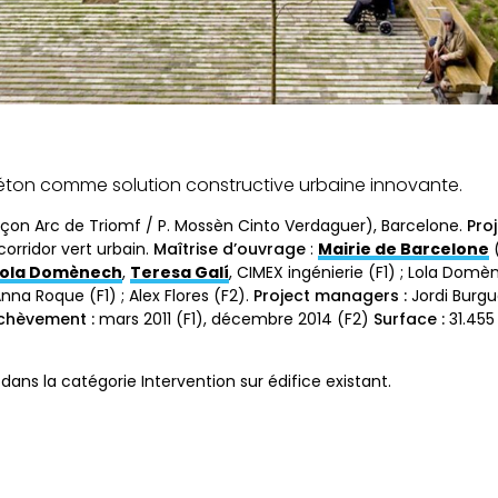
éton comme solution constructive urbaine innovante.
nçon Arc de Triomf / P. Mossèn Cinto Verdaguer), Barcelone.
Proj
rridor vert urbain.
Maîtrise d’ouvrage
:
Mairie de Barcelone
(
Lola Domènech
,
Teresa Galí
, CIMEX ingénierie (F1) ; Lola Domèn
Anna Roque (F1) ; Alex Flores (F2).
Project managers :
Jordi Burgu
chèvement :
mars 2011 (F1), décembre 2014 (F2)
Surface :
31.45
dans la catégorie Intervention sur édifice existant.