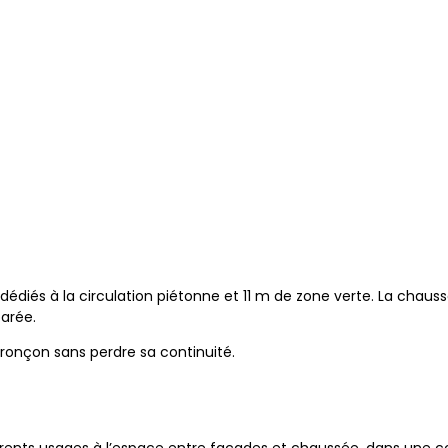
édiés à la circulation piétonne et 11 m de zone verte. La chaussé
parée.
ronçon sans perdre sa continuité.
fférents usages à l’espace entre façades et chaussée, dans une c