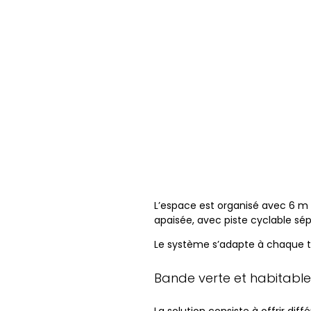
L’espace est organisé avec 6 m d
apaisée, avec piste cyclable sé
Le système s’adapte à chaque t
Bande verte et habitable
La solution consiste à offrir di