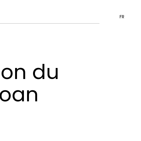
FR
ion du
Joan