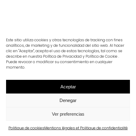
Este sitio utiliza cookies y otras tecnologías de tracking con fines
analíticos, de marketing y de funcionalidad del sitio web. Al hacer
clic en "Aceptar", acepta el uso de estas tecnologías, tal como se
describe en nuestra Política de Privacidad y Política de Cookie .
Puede revocar o modificar su consentimiento en cualquier
momento.
Barcelona
Passeig de Sant Joan: l’une des plus belles rues du
monde
Aceptar
Voir plus
Denegar
Ver preferencias
Politique de cookies
Mentions légales et Politique de confidentialité