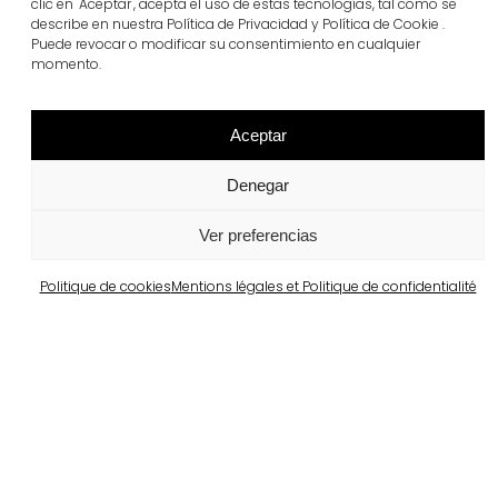
clic en "Aceptar", acepta el uso de estas tecnologías, tal como se
describe en nuestra Política de Privacidad y Política de Cookie .
Puede revocar o modificar su consentimiento en cualquier
Produits du projet
momento.
Wet-Cast®
Voir plus
Aceptar
Denegar
Ver preferencias
Politique de cookies
Mentions légales et Politique de confidentialité
Projets similaires