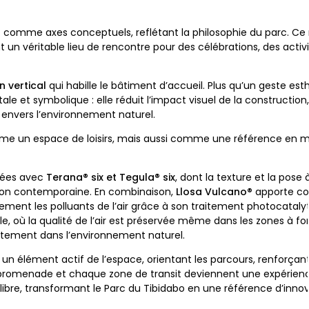
n
comme axes conceptuels, reflétant la philosophie du parc. Ce 
ent un véritable lieu de rencontre pour des célébrations, des activ
n vertical
qui habille le bâtiment d’accueil. Plus qu’un geste est
 et symbolique : elle réduit l’impact visuel de la construction, a
envers l’environnement naturel.
me un espace de loisirs, mais aussi comme une référence en m
vées avec
Terana® six et Tegula® six
, dont la texture et la pos
tion contemporaine. En combinaison,
Llosa Vulcano®
apporte con
ivement les polluants de l’air grâce à son traitement photocatal
le, où la qualité de l’air est préservée même dans les zones à fo
evêtement dans l’environnement naturel.
n élément actif de l’espace, orientant les parcours, renforçant 
promenade et chaque zone de transit deviennent une expérienc
ilibre, transformant le Parc du Tibidabo en une référence d’inno