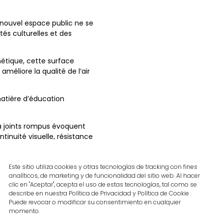
nouvel espace public ne se
ités culturelles et des
hétique, cette surface
méliore la qualité de l’air
atière d’éducation
e à joints rompus évoquent
tinuité visuelle, résistance
ytique
Air Clean®
. Cette
rt passage, renforçant le
Este sitio utiliza cookies y otras tecnologías de tracking con fines
analíticos, de marketing y de funcionalidad del sitio web. Al hacer
l’accessibilité et créant
clic en "Aceptar", acepta el uso de estas tecnologías, tal como se
describe en nuestra Política de Privacidad y Política de Cookie .
e immersive, où design,
Puede revocar o modificar su consentimiento en cualquier
vation urbaine et de
momento.