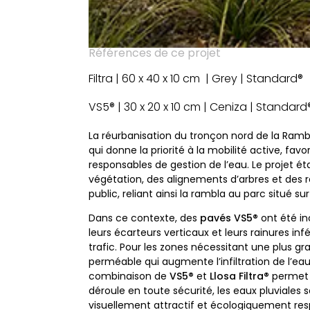
Références de ce projet
Filtra | 60 x 40 x 10 cm | Grey | Standard®
VS5® | 30 x 20 x 10 cm | Ceniza | Standard
La réurbanisation du tronçon nord de la Rambl
qui donne la priorité à la mobilité active, fa
responsables de gestion de l’eau. Le projet éta
végétation, des alignements d’arbres et des 
public, reliant ainsi la rambla au parc situé su
Dans ce contexte, des
pavés VS5®
ont été in
leurs écarteurs verticaux et leurs rainures i
trafic. Pour les zones nécessitant une plus gr
perméable qui augmente l’infiltration de l’eau
combinaison de
VS5®
et
Llosa Filtra®
permet d
déroule en toute sécurité, les eaux pluviales
visuellement attractif et écologiquement res