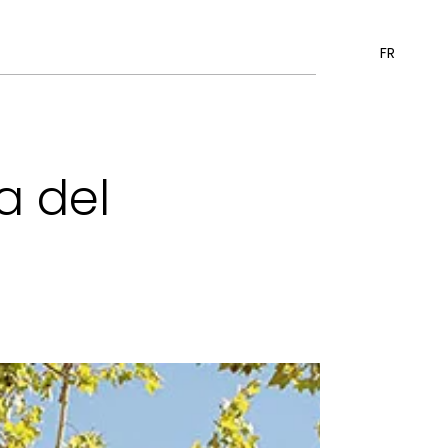
FR
a del