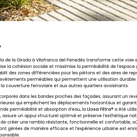
®
a de la Girada à Vilafranca del Penedès transforme cette voie e
vorise la cohésion sociale et maximise la perméabilité de l’espace
blit des zones différenciées pour les piétons et des aires de rep
revêtements perméables qui permettent une utilisation durable 
r la couverture ferroviaire et aux autres quartiers avoisinants.
corporés dans les bandes proches des façades, assurant un re
nférieures qui empêchent les déplacements horizontaux et garanti
ande perméabilité et absorption d’eau, la
Llosa Filtra®
a été util
, assure un appui structurel optimal et préserve l’esthétique natu
e créer une rambla résistante, fonctionnelle et confortable, où
 sont gérées de manière efficace et l’expérience urbaine est en
ponsable.