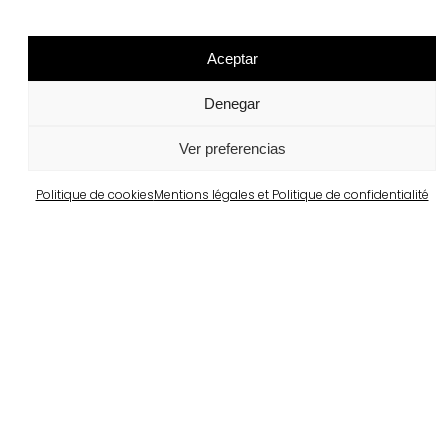
Aceptar
Projets similaires
Denegar
Ver preferencias
Portugal
Largo da Rua Nova, Melides
Politique de cookies
Mentions légales et Politique de confidentialité
Voir plus