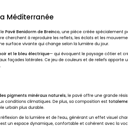
la Méditerranée
 le
Pavé Benidorm de Breinco
, une pièce créée spécialement po
ure cherchent à reproduire les reflets, les éclats et les mouvem
ne surface vivante qui change selon la lumière du jour.
noir et le bleu électrique
— qui évoquent le paysage côtier et cr
x façades latérales. Ce jeu de couleurs et de reliefs apporte u
.
 des pigments minéraux naturels
, le pavé offre une grande rési
 conditions climatiques. De plus, sa composition est
totaleme
le urbain plus durable.
éflexion de la lumière et de l’eau, générant un effet visuel cha
t est un espace dynamique, confortable et cohérent avec la vo