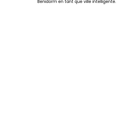
Benidorm en tant que ville intelligente.
Remodelage de l’Avenue del
Mediterráneo de Benidorm