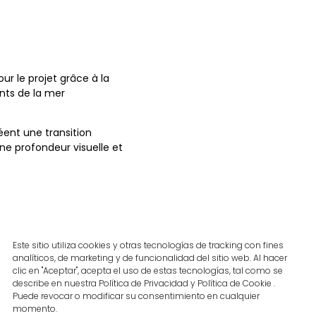
ur le projet grâce à la
ents de la mer
éent une transition
ne profondeur visuelle et
stance et une stabilité
Este sitio utiliza cookies y otras tecnologías de tracking con fines
nt inoffensive pour
analíticos, de marketing y de funcionalidad del sitio web. Al hacer
clic en "Aceptar", acepta el uso de estas tecnologías, tal como se
describe en nuestra Política de Privacidad y Política de Cookie .
ngeant qui intègre les
Puede revocar o modificar su consentimiento en cualquier
cation innovante de
momento.