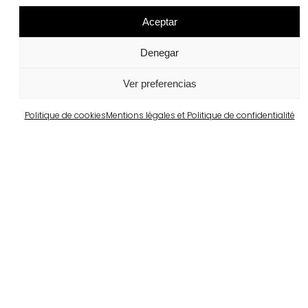
Aceptar
Denegar
Ver preferencias
Politique de cookies
Mentions légales et Politique de confidentialité
Projets similaires
Portugal
Largo da Rua Nova, Melides
Voir plus