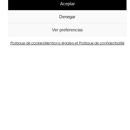
Aceptar
Projets similaires
Denegar
Portugal
Largo da Rua Nova, Melides
Ver preferencias
Voir plus
Politique de cookies
Mentions légales et Politique de confidentialité
Barcelone
Propriété privée à Pedralbes