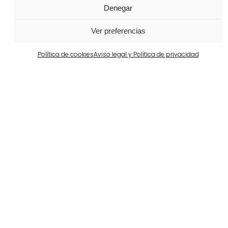
Denegar
Portugal
Largo da Rua Nova en Melides
Ver preferencias
Ver más
Política de cookies
Aviso legal y Política de privacidad
Barcelona
Propiedad privada en Pedralbes
Ver más