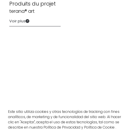
Produits du projet
terana® art
Voir plus
Projets similaires
Este sitio utiliza cookies y otras tecnologías de tracking con fines
analíticos, de marketing y de funcionalidad del sitio web. Al hacer
clic en "Aceptar", acepta el uso de estas tecnologías, tal como se
Portugal
describe en nuestra Política de Privacidad y Política de Cookie .
Largo da Rua Nova, Melides