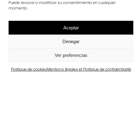
Puede revocar o modificar su consentimiento en cualquier
momento.
Voir plus
Aceptar
Denegar
Ver preferencias
Politique de cookies
Mentions légales et Politique de confidentialité
Barcelone
Propriété privée à Pedralbes
Voir plus