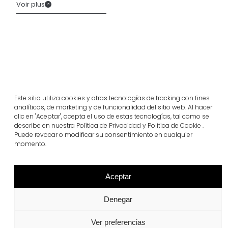
Voir plus
Este sitio utiliza cookies y otras tecnologías de tracking con fines
analíticos, de marketing y de funcionalidad del sitio web. Al hacer
clic en "Aceptar", acepta el uso de estas tecnologías, tal como se
describe en nuestra Política de Privacidad y Política de Cookie .
Puede revocar o modificar su consentimiento en cualquier
momento.
Projets similaires
Aceptar
Portugal
Largo da Rua Nova, Melides
Denegar
Voir plus
Ver preferencias