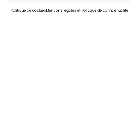
Politique de cookies
Mentions légales et Politique de confidentialité
Barcelone
Propriété privée à Pedralbes
Voir plus