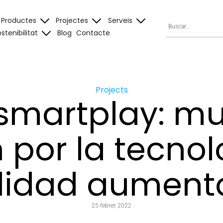
Productes
Projectes
Serveis
stenibilitat
Blog
Contacte
Projects
smartplay: mu
por la tecnol
lidad aumen
25 febrer, 2022