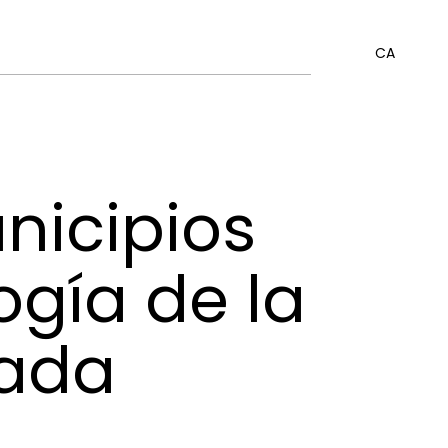
CA
nicipios
ogía de la
tada