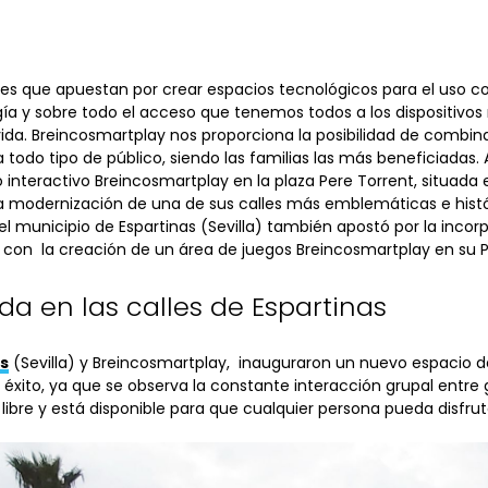
es que apuestan por crear espacios tecnológicos para el uso 
a y sobre todo el acceso que tenemos todos a los dispositivos mó
 vida. Breincosmartplay nos proporciona la posibilidad de combin
 todo tipo de público, siendo las familias las más beneficiadas. A
 interactivo Breincosmartplay en la plaza Pere Torrent, situada e
a modernización de una de sus calles más emblemáticas e histór
el municipio de Espartinas (Sevilla) también apostó por la incor
con la creación de un área de juegos Breincosmartplay en su Pl
a en las calles de Espartinas
s
(Sevilla) y Breincosmartplay, inauguraron un nuevo espacio de
n éxito, ya que se observa la constante interacción grupal entre
libre y está disponible para que cualquier persona pueda disfruta