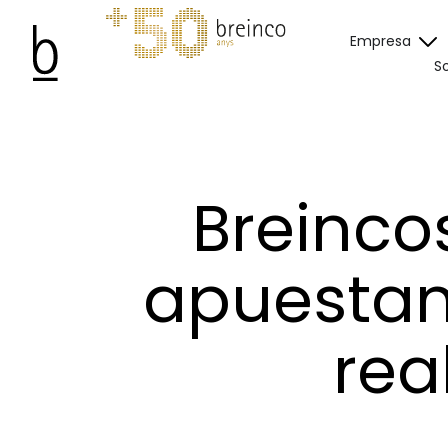
Empresa
So
Breinco
apuestan 
rea