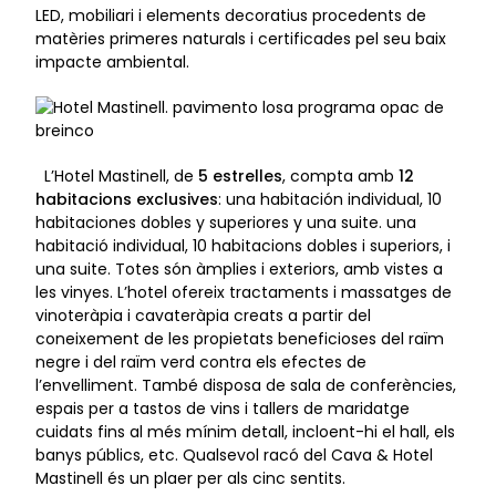
LED, mobiliari i elements decoratius procedents de
matèries primeres naturals i certificades pel seu baix
impacte ambiental.
L’Hotel Mastinell, de
5 estrelles
, compta amb
12
habitacions exclusives
: una habitación individual, 10
habitaciones dobles y superiores y una suite. una
habitació individual, 10 habitacions dobles i superiors, i
una suite. Totes són àmplies i exteriors, amb vistes a
les vinyes. L’hotel ofereix tractaments i massatges de
vinoteràpia i cavateràpia creats a partir del
coneixement de les propietats beneficioses del raïm
negre i del raïm verd contra els efectes de
l’envelliment. També disposa de sala de conferències,
espais per a tastos de vins i tallers de maridatge
cuidats fins al més mínim detall, incloent-hi el hall, els
banys públics, etc. Qualsevol racó del Cava & Hotel
Mastinell és un plaer per als cinc sentits.