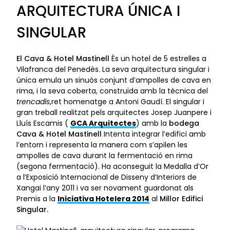
ARQUITECTURA ÚNICA I
SINGULAR
El Cava & Hotel Mastinell
És un hotel de 5 estrelles a
Vilafranca del Penedès. La seva arquitectura singular i
única emula un sinuós conjunt d’ampolles de cava en
rima, i la seva coberta, construïda amb la tècnica del
trencadís
,ret homenatge a Antoni Gaudí. El singular i
gran treball realitzat pels arquitectes Josep Juanpere i
Lluís Escamis (
GCA Arquitectes
) amb la
bodega
Cava & Hotel Mastinell
Intenta integrar l’edifici amb
l’entorn i representa la manera com s’apilen les
ampolles de cava durant la fermentació en rima
(segona fermentació). Ha aconseguit la Medalla d’Or
a l’Exposició Internacional de Disseny d’Interiors de
Xangai l’any 2011 i va ser novament guardonat als
Premis a la
Iniciativa Hotelera 2014
al
Millor Edifici
Singular.