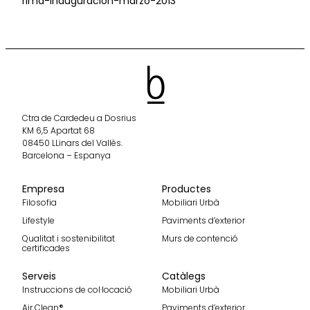
rima-inauguracion-marzo-2013
Ctra de Cardedeu a Dosrius
KM 6,5 Apartat 68
08450 LLinars del Vallès.
Barcelona – Espanya
Empresa
Productes
Filosofia
Mobiliari Urbà
Lifestyle
Paviments d’exterior
Qualitat i sostenibilitat
Murs de contenció
certificades
Serveis
Catàlegs
Instruccions de col·locació
Mobiliari Urbà
Air Clean®
Paviments d’exterior