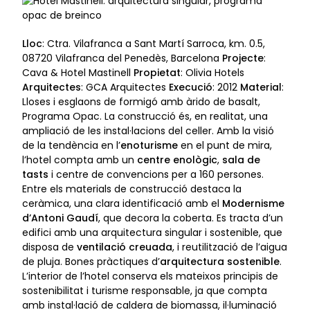
Lloc
:
Ctra. Vilafranca a Sant Martí Sarroca, km. 0.5,
08720 Vilafranca del Penedès, Barcelona
Projecte
:
Cava & Hotel Mastinell
Propietat
: Olivia Hotels
Arquitectes
: GCA Arquitectes
Execució
: 2012
Material
:
Lloses i esglaons de formigó amb àrido de basalt,
Programa Opac. La construcció és, en realitat, una
ampliació de les instal·lacions del celler. Amb la visió
de la tendència en l’
enoturisme
en el punt de mira,
l’hotel compta amb un
centre enològic
,
sala de
tasts
i centre de convencions per a 160 persones.
Entre els materials de construcció destaca la
ceràmica, una clara identificació amb el
Modernisme
d’Antoni Gaudí
, que decora la coberta. Es tracta d’un
edifici amb una arquitectura singular i sostenible, que
disposa de
ventilació creuada
, i reutilització de l’aigua
de pluja. Bones pràctiques d’
arquitectura sostenible
.
L’interior de l’hotel conserva els mateixos principis de
sostenibilitat i turisme responsable, ja que compta
amb instal·lació de caldera de biomassa, il·luminació