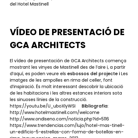
VÍDEO DE PRESENTACIÓ DE
GCA ARCHITECTS
El vídeo de presentación de GCA Architects comença
mostrant les vinyes de Mastinell des de l’aire i, a partir
d’aquí, es poden veure els
esbossos del projecte i
Les
imatges de les ampolles en rima del celler, font
d’inspiració. És molt interessant descobrir la ubicació
de les habitacions i les altres estances interiors sota
les sinuoses línies de la construcció.
https://youtu.be/U_uboXlyWSI
Bibliografia
:
http://www.hotelmastinell.com/welcome
http://www.ondiseno.com/noticia.php?id=5116
https://www.trendencias.com/lujo/hotel-mas-tinell-
un-edificio-5-estrellas-con-forma-de-botellas-en-