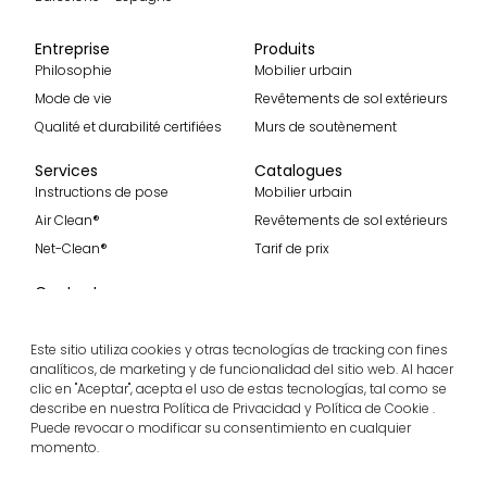
Entreprise
Produits
Philosophie
Mobilier urbain
Mode de vie
Revêtements de sol extérieurs
Qualité et durabilité certifiées
Murs de soutènement
Services
Catalogues
Instructions de pose
Mobilier urbain
Air Clean®
Revêtements de sol extérieurs
Net-Clean®
Tarif de prix
Contact
Contact
Rejoignez-nous
Este sitio utiliza cookies y otras tecnologías de tracking con fines
analíticos, de marketing y de funcionalidad del sitio web. Al hacer
clic en "Aceptar", acepta el uso de estas tecnologías, tal como se
describe en nuestra Política de Privacidad y Política de Cookie .
Recevez nos dernières actualités
Puede revocar o modificar su consentimiento en cualquier
momento.
S'abonner