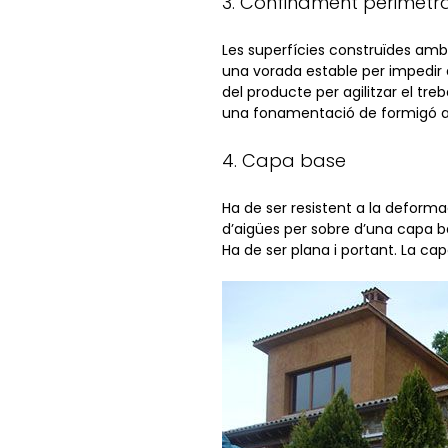
3. Confinament perimetra
Les superfícies construïdes am
una vorada estable per impedir
del producte per agilitzar el tr
una fonamentació de formigó ad
4. Capa base
Ha de ser resistent a la deforma
d’aigües per sobre d’una capa bas
Ha de ser plana i portant. La ca