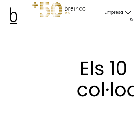
Empresa
So
Els 1
col·l