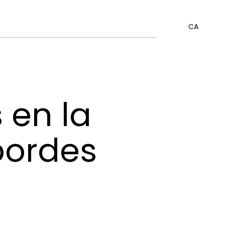
CA
 en la
bordes