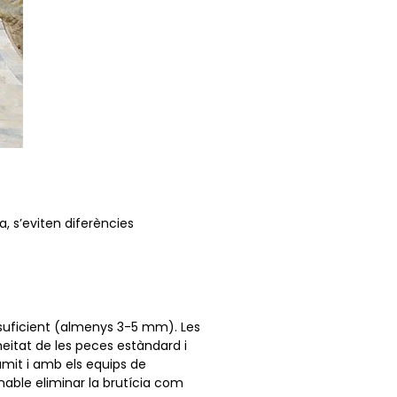
, s’eviten diferències
 suficient (almenys 3-5 mm). Les
itat de les peces estàndard i
umit i amb els equips de
able eliminar la brutícia com