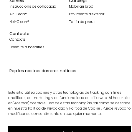
Serveis
Catàlegs
Instruccions de col·locació
Mobiliari Urbà
Air Clean®
Paviments d’exterior
Net-Clean®
Tarifa de preus
Contacte
Contacte
Uneix-te a nosaltres
Rep les nostres darreres notícies
Subscriure'm
Este sitio utiliza cookies y otras tecnologías de tracking con fines
Segueix-nos
analíticos, de marketing y de funcionalidad del sitio web. Al hacer clic
en "Aceptar", acepta el uso de estas tecnologías, tal como se describe
en nuestra Política de Privacidad y Política de Cookie . Puede revocar o
modificar su consentimiento en cualquier momento.
breinco © 2026 Tots els drets reservats
Cookies
Privadesa
Canal ètic